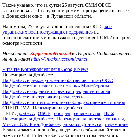
Также указано, что за сутки 25 августа СММ ОБСЕ
зафиксировала 11 нарушений режима прекращения огня, 10 –
в Донецкой и одно – в Луганской области.
Напомним, 25 августа в зоне проведения ООС
двое
украинских военнослужащих подорвались
на
противопехотной мине натяжного действия ПОМ-2 во время
осмотра местности.
Новости от
Корреспондент.net
в Telegram. Подписывайтесь
на наш канал
https://t.me/korrespondentnet
Читайте Korrespondent.net в Google News
Перемирие на Донбассе
На Донбассе резкое усиление обстрелов - штаб ООС
На Донбассе три недели нет потерь - Минобороны
На Донбассе сохраняется режим прекращения огня
На Донбассе не стреляют третьи сутки
На Донбассе почти полностью соблюдают режим тишины
СПЕЦТЕМА:
Перемирие на Донбассе
ТЕГИ:
донбасс
,
ОБСЕ
,
обстрел
,
сепаратисты
,
ВСУ
,
Перемирие на Донбассе
,
Перемирие на востоке Украины
,
Миссия ОБСЕ на Донбассе
,
новости Донбасса
,
перемирие
Если вы заметили ошибку, выделите необходимый текст и
нажмите Ctrl+Enter, чтобы сообщить об этом редакции.