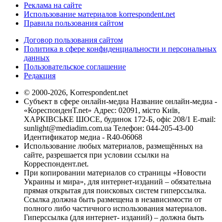
Реклама на сайте
Использование материалов korrespondent.net
Правила пользования сайтом
Договор пользования сайтом
Политика в сфере конфиденциальности и персональных
данных
Пользовательское соглашение
Редакция
© 2000-2026, Korrespondent.net
Субъект в сфере онлайн-медиа Название онлайн-медиа -
«КореспонденТ.net» Адрес: 02091, місто Київ,
ХАРКІВСЬКЕ ШОСЕ, будинок 172-Б, офіс 208/1 E-mail:
sunlight@mediadim.com.ua
Телефон: 044-205-43-00
Идентификатор медиа - R40-06068
Использование любых материалов, размещённых на
сайте, разрешается при условии ссылки на
Корреспондент.net.
При копировании материалов со страницы «Новости
Украины и мира», для интернет-изданий – обязательна
прямая открытая для поисковых систем гиперссылка.
Ссылка должна быть размещена в независимости от
полного либо частичного использования материалов.
Гиперссылка (для интернет- изданий) – должна быть