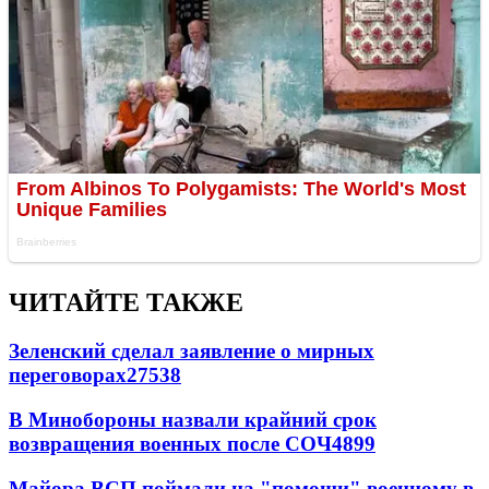
ЧИТАЙТЕ ТАКЖЕ
Зеленский сделал заявление о мирных
переговорах
27538
В Минобороны назвали крайний срок
возвращения военных после СОЧ
4899
Майора ВСП поймали на "помощи" военному в