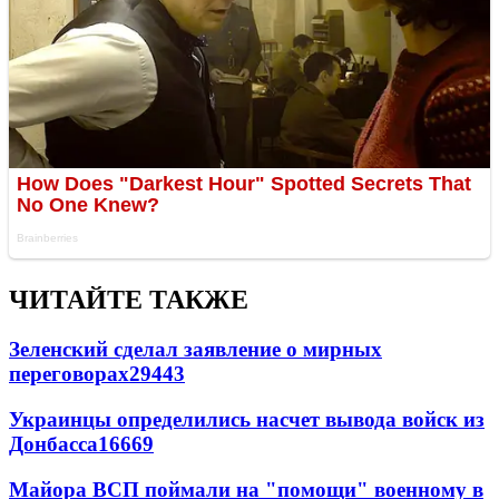
ЧИТАЙТЕ ТАКЖЕ
Зеленский сделал заявление о мирных
переговорах
29443
Украинцы определились насчет вывода войск из
Донбасса
16669
Майора ВСП поймали на "помощи" военному в