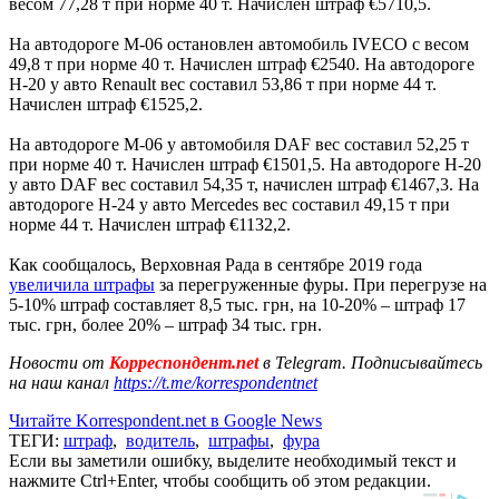
весом 77,28 т при норме 40 т. Начислен штраф €5710,5.
На автодороге М-06 остановлен автомобиль IVECO с весом
49,8 т при норме 40 т. Начислен штраф €2540. На автодороге
Н-20 у авто Renault вес составил 53,86 т при норме 44 т.
Начислен штраф €1525,2.
На автодороге М-06 у автомобиля DAF вес составил 52,25 т
при норме 40 т. Начислен штраф €1501,5. На автодороге Н-20
у авто DAF вес составил 54,35 т, начислен штраф €1467,3. На
автодороге Н-24 у авто Mercedes вес составил 49,15 т при
норме 44 т. Начислен штраф €1132,2.
Как сообщалось, Верховная Рада в сентябре 2019 года
увеличила штрафы
за перегруженные фуры. При перегрузе на
5-10% штраф составляет 8,5 тыс. грн, на 10-20% – штраф 17
тыс. грн, более 20% – штраф 34 тыс. грн.
Новости от
Корреспондент.net
в Telegram. Подписывайтесь
на наш канал
https://t.me/korrespondentnet
Читайте Korrespondent.net в Google News
ТЕГИ:
штраф
,
водитель
,
штрафы
,
фура
Если вы заметили ошибку, выделите необходимый текст и
нажмите Ctrl+Enter, чтобы сообщить об этом редакции.