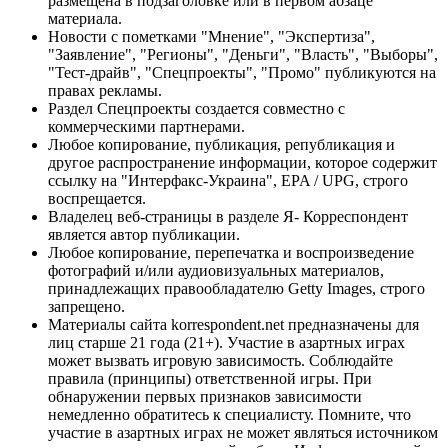
размещена в подзаголовке или в первом абзаце
материала.
Новости с пометками "Мнение", "Экспертиза",
"Заявление", "Регионы", "Деньги", "Власть", "Выборы",
"Тест-драйв", "Спецпроекты", "Промо" публикуются на
правах рекламы.
Раздел Спецпроекты создается совместно с
коммерческими партнерами.
Любое копирование, публикация, републикация и
другое распространение информации, которое содержит
ссылку на "Интерфакс-Украина", EPA / UPG, строго
воспрещается.
Владелец веб-страницы в разделе Я- Корреспондент
является автор публикации.
Любое копирование, перепечатка и воспроизведение
фотографий и/или аудиовизуальных материалов,
принадлежащих правообладателю Getty Images, строго
запрещено.
Материалы сайта korrespondent.net предназначены для
лиц старше 21 года (21+). Участие в азартных играх
может вызвать игровую зависимость. Соблюдайте
правила (принципы) ответственной игры. При
обнаружении первых признаков зависимости
немедленно обратитесь к специалисту. Помните, что
участие в азартных играх не может являться источником