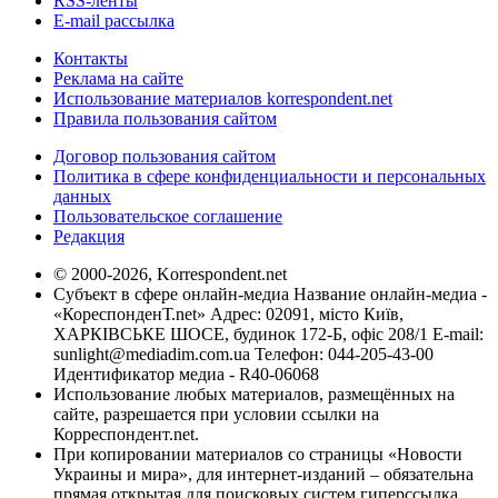
RSS-ленты
E-mail рассылка
Контакты
Реклама на сайте
Использование материалов korrespondent.net
Правила пользования сайтом
Договор пользования сайтом
Политика в сфере конфиденциальности и персональных
данных
Пользовательское соглашение
Редакция
© 2000-2026, Korrespondent.net
Субъект в сфере онлайн-медиа Название онлайн-медиа -
«КореспонденТ.net» Адрес: 02091, місто Київ,
ХАРКІВСЬКЕ ШОСЕ, будинок 172-Б, офіс 208/1 E-mail:
sunlight@mediadim.com.ua
Телефон: 044-205-43-00
Идентификатор медиа - R40-06068
Использование любых материалов, размещённых на
сайте, разрешается при условии ссылки на
Корреспондент.net.
При копировании материалов со страницы «Новости
Украины и мира», для интернет-изданий – обязательна
прямая открытая для поисковых систем гиперссылка.