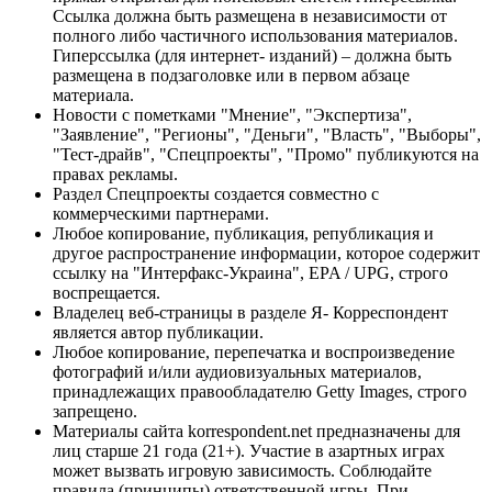
Ссылка должна быть размещена в независимости от
полного либо частичного использования материалов.
Гиперссылка (для интернет- изданий) – должна быть
размещена в подзаголовке или в первом абзаце
материала.
Новости с пометками "Мнение", "Экспертиза",
"Заявление", "Регионы", "Деньги", "Власть", "Выборы",
"Тест-драйв", "Спецпроекты", "Промо" публикуются на
правах рекламы.
Раздел Спецпроекты создается совместно с
коммерческими партнерами.
Любое копирование, публикация, републикация и
другое распространение информации, которое содержит
ссылку на "Интерфакс-Украина", EPA / UPG, строго
воспрещается.
Владелец веб-страницы в разделе Я- Корреспондент
является автор публикации.
Любое копирование, перепечатка и воспроизведение
фотографий и/или аудиовизуальных материалов,
принадлежащих правообладателю Getty Images, строго
запрещено.
Материалы сайта korrespondent.net предназначены для
лиц старше 21 года (21+). Участие в азартных играх
может вызвать игровую зависимость. Соблюдайте
правила (принципы) ответственной игры. При