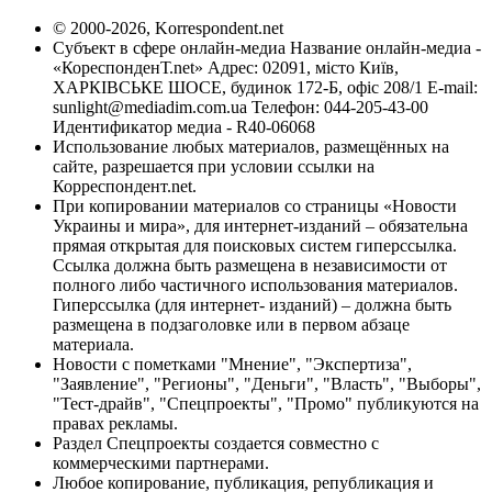
© 2000-2026, Korrespondent.net
Субъект в сфере онлайн-медиа Название онлайн-медиа -
«КореспонденТ.net» Адрес: 02091, місто Київ,
ХАРКІВСЬКЕ ШОСЕ, будинок 172-Б, офіс 208/1 E-mail:
sunlight@mediadim.com.ua
Телефон: 044-205-43-00
Идентификатор медиа - R40-06068
Использование любых материалов, размещённых на
сайте, разрешается при условии ссылки на
Корреспондент.net.
При копировании материалов со страницы «Новости
Украины и мира», для интернет-изданий – обязательна
прямая открытая для поисковых систем гиперссылка.
Ссылка должна быть размещена в независимости от
полного либо частичного использования материалов.
Гиперссылка (для интернет- изданий) – должна быть
размещена в подзаголовке или в первом абзаце
материала.
Новости с пометками "Мнение", "Экспертиза",
"Заявление", "Регионы", "Деньги", "Власть", "Выборы",
"Тест-драйв", "Спецпроекты", "Промо" публикуются на
правах рекламы.
Раздел Спецпроекты создается совместно с
коммерческими партнерами.
Любое копирование, публикация, републикация и