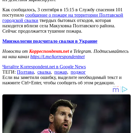
Как сообщалось, 3 сентября в 15:15 в Службу спасения 101
поступило
сообщение о пожаре на территории Полтавской
городской свалки
твердых бытовых отходов, которая
находится вблизи села Макуховка Полтавского района.
Сейчас продолжается тушение пожара.
Минэкологии подсчитало свалки в Украине
Новости от
Корреспондент.net
в Telegram. Подписывайтесь
на наш канал
https://t.me/korrespondentnet
Читайте Korrespondent.net в Google News
ТЕГИ:
Полтава
,
свалка
,
пожар
,
поджог
Если вы заметили ошибку, выделите необходимый текст и
нажмите Ctrl+Enter, чтобы сообщить об этом редакции.