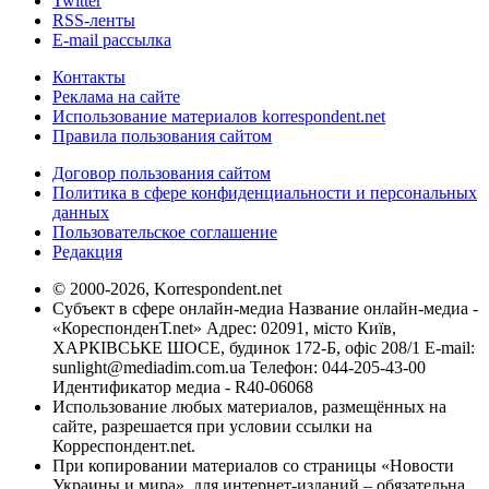
Twitter
RSS-ленты
E-mail рассылка
Контакты
Реклама на сайте
Использование материалов korrespondent.net
Правила пользования сайтом
Договор пользования сайтом
Политика в сфере конфиденциальности и персональных
данных
Пользовательское соглашение
Редакция
© 2000-2026, Korrespondent.net
Субъект в сфере онлайн-медиа Название онлайн-медиа -
«КореспонденТ.net» Адрес: 02091, місто Київ,
ХАРКІВСЬКЕ ШОСЕ, будинок 172-Б, офіс 208/1 E-mail:
sunlight@mediadim.com.ua
Телефон: 044-205-43-00
Идентификатор медиа - R40-06068
Использование любых материалов, размещённых на
сайте, разрешается при условии ссылки на
Корреспондент.net.
При копировании материалов со страницы «Новости
Украины и мира», для интернет-изданий – обязательна