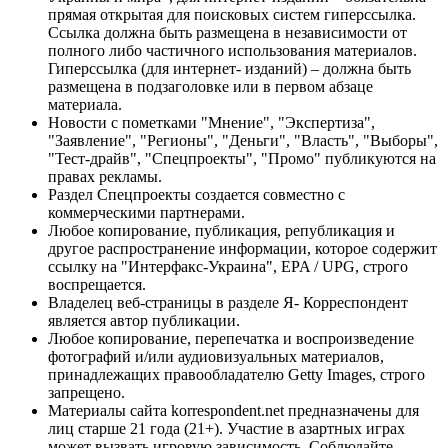
прямая открытая для поисковых систем гиперссылка.
Ссылка должна быть размещена в независимости от
полного либо частичного использования материалов.
Гиперссылка (для интернет- изданий) – должна быть
размещена в подзаголовке или в первом абзаце
материала.
Новости с пометками "Мнение", "Экспертиза",
"Заявление", "Регионы", "Деньги", "Власть", "Выборы",
"Тест-драйв", "Спецпроекты", "Промо" публикуются на
правах рекламы.
Раздел Спецпроекты создается совместно с
коммерческими партнерами.
Любое копирование, публикация, републикация и
другое распространение информации, которое содержит
ссылку на "Интерфакс-Украина", EPA / UPG, строго
воспрещается.
Владелец веб-страницы в разделе Я- Корреспондент
является автор публикации.
Любое копирование, перепечатка и воспроизведение
фотографий и/или аудиовизуальных материалов,
принадлежащих правообладателю Getty Images, строго
запрещено.
Материалы сайта korrespondent.net предназначены для
лиц старше 21 года (21+). Участие в азартных играх
может вызвать игровую зависимость. Соблюдайте