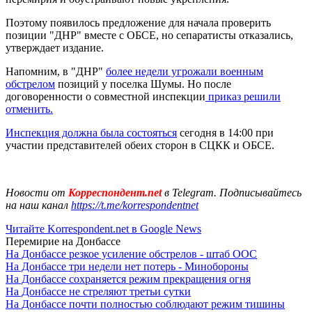
Поэтому появилось предложение для начала проверить
позиции "ДНР" вместе с ОБСЕ, но сепаратисты отказались,
утверждает издание.
Напомним, в "ДНР"
более недели угрожали военным
обстрелом
позиций у поселка Шумы. Но после
договоренности о совместной инспекции
приказ решили
отменить.
Инспекция должна была состояться
сегодня в 14:00 при
участии представителей обеих сторон в СЦКК и ОБСЕ.
Новости от
Корреспондент.net
в Telegram. Подписывайтесь
на наш канал
https://t.me/korrespondentnet
Читайте Korrespondent.net в Google News
Перемирие на Донбассе
На Донбассе резкое усиление обстрелов - штаб ООС
На Донбассе три недели нет потерь - Минобороны
На Донбассе сохраняется режим прекращения огня
На Донбассе не стреляют третьи сутки
На Донбассе почти полностью соблюдают режим тишины