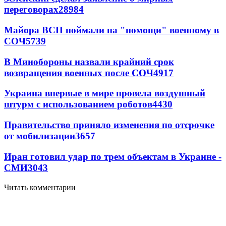
переговорах
28984
Майора ВСП поймали на "помощи" военному в
СОЧ
5739
В Минобороны назвали крайний срок
возвращения военных после СОЧ
4917
Украина впервые в мире провела воздушный
штурм с использованием роботов
4430
Правительство приняло изменения по отсрочке
от мобилизации
3657
Иран готовил удар по трем объектам в Украине -
СМИ
3043
Читать комментарии