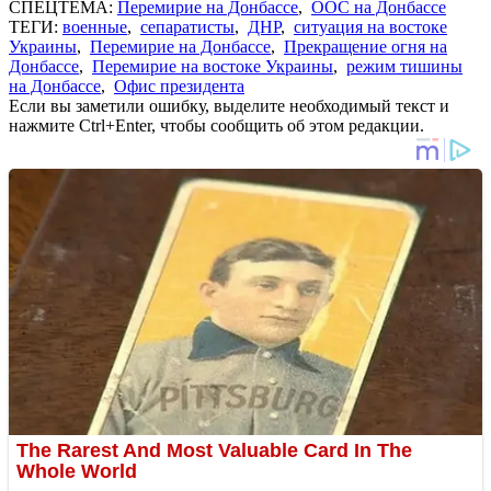
СПЕЦТЕМА:
Перемирие на Донбассе
,
ООС на Донбассе
ТЕГИ:
военные
,
сепаратисты
,
ДНР
,
ситуация на востоке
Украины
,
Перемирие на Донбассе
,
Прекращение огня на
Донбассе
,
Перемирие на востоке Украины
,
режим тишины
на Донбассе
,
Офис президента
Если вы заметили ошибку, выделите необходимый текст и
нажмите Ctrl+Enter, чтобы сообщить об этом редакции.