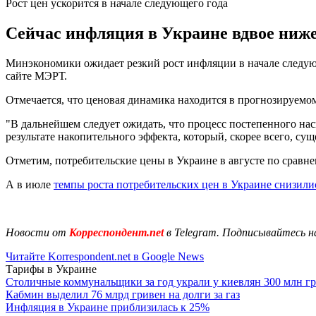
Рост цен ускорится в начале следующего года
Сейчас инфляция в Украине вдвое ниже 
Минэкономики ожидает резкий рост инфляции в начале следующе
сайте МЭРТ.
Отмечается, что ценовая динамика находится в прогнозируемом 
"В дальнейшем следует ожидать, что процесс постепенного на
результате накопительного эффекта, который, скорее всего, сущ
Отметим, потребительские цены в Украине в августе по сравне
А в июле
темпы роста потребительских цен в Украине снизили
Новости от
Корреспондент.net
в Telegram. Подписывайтесь н
Читайте Korrespondent.net в Google News
Тарифы в Украине
Столичные коммунальщики за год украли у киевлян 300 млн г
Кабмин выделил 76 млрд гривен на долги за газ
Инфляция в Украине приблизилась к 25%