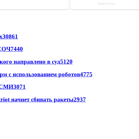
х
30861
 СОЧ
7440
кого направлено в суд
5120
рм с использованием роботов
4775
- СМИ
3071
triot начнет сбивать ракеты
2937