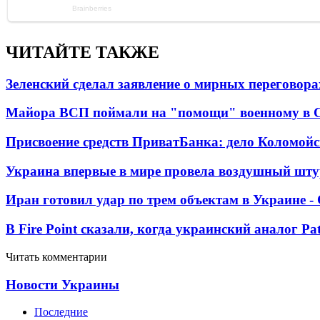
ЧИТАЙТЕ ТАКЖЕ
Зеленский сделал заявление о мирных переговора
Майора ВСП поймали на "помощи" военному в
Присвоение средств ПриватБанка: дело Коломойс
Украина впервые в мире провела воздушный шту
Иран готовил удар по трем объектам в Украине 
В Fire Point сказали, когда украинский аналог Pa
Читать комментарии
Новости Украины
Последние