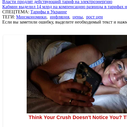
Власти продлят действующий тариф на электроэнергию
Кабмин выделил 14 млрд на компенсацию разницы в тарифах 
СПЕЦТЕМА:
Тарифы в Украине
ТЕГИ:
Минэкономики
,
инфляция
,
цены
,
рост цен
Если вы заметили ошибку, выделите необходимый текст и нажми