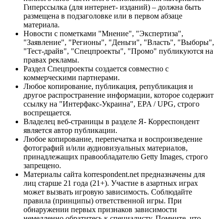
Гиперссылка (для интернет- изданий) – должна быть
размещена в подзаголовке или в первом абзаце
материала.
Новости с пометками "Мнение", "Экспертиза",
"Заявление", "Регионы", "Деньги", "Власть", "Выборы",
"Тест-драйв", "Спецпроекты", "Промо" публикуются на
правах рекламы.
Раздел Спецпроекты создается совместно с
коммерческими партнерами.
Любое копирование, публикация, републикация и
другое распространение информации, которое содержит
ссылку на "Интерфакс-Украина", EPA / UPG, строго
воспрещается.
Владелец веб-страницы в разделе Я- Корреспондент
является автор публикации.
Любое копирование, перепечатка и воспроизведение
фотографий и/или аудиовизуальных материалов,
принадлежащих правообладателю Getty Images, строго
запрещено.
Материалы сайта korrespondent.net предназначены для
лиц старше 21 года (21+). Участие в азартных играх
может вызвать игровую зависимость. Соблюдайте
правила (принципы) ответственной игры. При
обнаружении первых признаков зависимости
немедленно обратитесь к специалисту. Помните, что