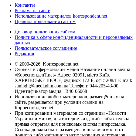
Контакты
Реклама на сайте
Использование материалов korrespondent.net
Правила пользования сайтом
Договор пользования сайтом
Политика в сфере конфиденциальности и персональных
данных
Пользовательское соглашение
Редакция
© 2000-2026, Korrespondent.net
Субъект в сфере онлайн-медиа Название онлайн-медиа -
«КореспонденТ.net» Адрес: 02091, місто Київ,
ХАРКІВСЬКЕ ШОСЕ, будинок 172-Б, офіс 208/1 E-mail:
sunlight@mediadim.com.ua
Телефон: 044-205-43-00
Идентификатор медиа - R40-06068
Использование любых материалов, размещённых на
сайте, разрешается при условии ссылки на
Корреспондент.net.
При копировании материалов со страницы «Новости
Украины и мира», для интернет-изданий – обязательна
прямая открытая для поисковых систем гиперссылка.
Ссылка должна быть размещена в независимости от
полного либо частичного использования материалов.