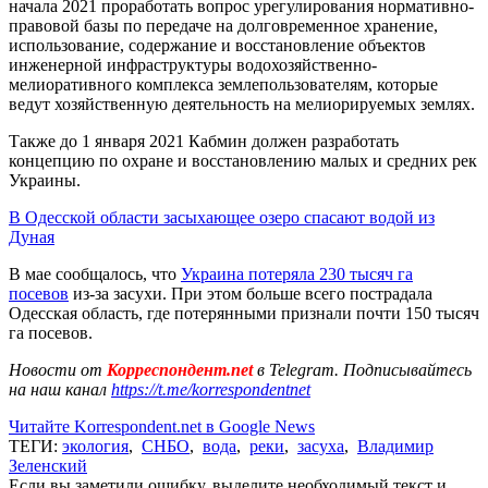
начала 2021 проработать вопрос урегулирования нормативно-
правовой базы по передаче на долговременное хранение,
использование, содержание и восстановление объектов
инженерной инфраструктуры водохозяйственно-
мелиоративного комплекса землепользователям, которые
ведут хозяйственную деятельность на мелиорируемых землях.
Также до 1 января 2021 Кабмин должен разработать
концепцию по охране и восстановлению малых и средних рек
Украины.
В Одесской области засыхающее озеро спасают водой из
Дуная
В мае сообщалось, что
Украина потеряла 230 тысяч га
посевов
из-за засухи. При этом больше всего пострадала
Одесская область, где потерянными признали почти 150 тысяч
га посевов.
Новости от
Корреспондент.net
в Telegram. Подписывайтесь
на наш канал
https://t.me/korrespondentnet
Читайте Korrespondent.net в Google News
ТЕГИ:
экология
,
СНБО
,
вода
,
реки
,
засуха
,
Владимир
Зеленский
Если вы заметили ошибку, выделите необходимый текст и