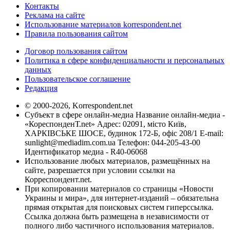
Контакты
Реклама на сайте
Использование материалов korrespondent.net
Правила пользования сайтом
Договор пользования сайтом
Политика в сфере конфиденциальности и персональных
данных
Пользовательское соглашение
Редакция
© 2000-2026, Korrespondent.net
Субъект в сфере онлайн-медиа Название онлайн-медиа -
«КореспонденТ.net» Адрес: 02091, місто Київ,
ХАРКІВСЬКЕ ШОСЕ, будинок 172-Б, офіс 208/1 E-mail:
sunlight@mediadim.com.ua
Телефон: 044-205-43-00
Идентификатор медиа - R40-06068
Использование любых материалов, размещённых на
сайте, разрешается при условии ссылки на
Корреспондент.net.
При копировании материалов со страницы «Новости
Украины и мира», для интернет-изданий – обязательна
прямая открытая для поисковых систем гиперссылка.
Ссылка должна быть размещена в независимости от
полного либо частичного использования материалов.