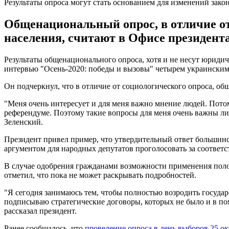
Результаты опроса могут стать основанием для изменений закон
Общенациональный опрос, в отличие от
населения, считают в Офисе президента
Результаты общенационального опроса, хотя и не несут юридич
интервью "Осень-2020: победы и вызовы" четырем украинским т
Он подчеркнул, что в отличие от социологического опроса, о
"Меня очень интересует и для меня важно мнение людей. Потому
референдуме. Поэтому такие вопросы для меня очень важны личн
Зеленский.
Президент привел пример, что утвердительный ответ большинс
аргументом для народных депутатов проголосовать за соответс
В случае одобрения гражданами возможности применения поло
отметил, что пока не может раскрывать подробностей.
"Я сегодня занимаюсь тем, чтобы полностью возродить государ
подписываю стратегические договоры, которых не было и в пом
рассказал президент.
Ранее сообщалось, что
проведение опроса в день выборов 25 о