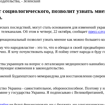
одательства, - Зеленский
 социологического, позволит узнать мн
.
еских последствий, могут стать основанием для изменений украи
елеканалам. Об этом в четверг, 22 октября, сообщает
пресс-слу
бщенациональный позволит узнать мнение как можно большего ко
 что народовластие - это то, что я обещал в своей предвыборно
о. Я хочу почувствовать народ. Я пойму ответ народа и буду го
тва украинцев на вопрос о легализации медицинского каннабис
твующие изменения в законодательство.
жений Будапештского меморандума для восстановления суверен
ство Украина - самостоятельное, обороноспособное. Поэтому у 
ине у государства Украина. Я подписываю с Великобританией, с
ктября
не будут финансировать ни с бюджета, ни олигархические