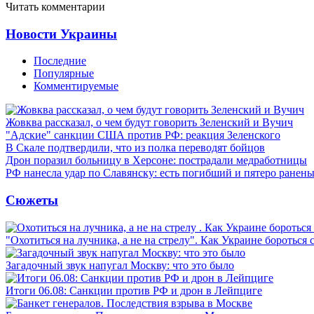
Читать комментарии
Новости Украины
Последние
Популярные
Комментируемые
Жовква рассказал, о чем будут говорить Зеленский и Вучич
"Адские" санкции США против РФ: реакция Зеленского
В Скале подтвердили, что из полка переводят бойцов
Дрон поразил больницу в Херсоне: пострадали медработницы
РФ нанесла удар по Славянску: есть погибший и пятеро ранен
Сюжеты
"Охотиться на лучника, а не на стрелу". Как Украине бороться 
Загадочный звук напугал Москву: что это было
Итоги 06.08: Санкции против РФ и дрон в Лейпциге