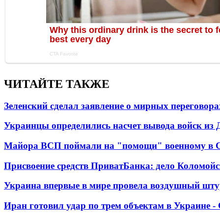
ЧИТАЙТЕ ТАКЖЕ
Зеленский сделал заявление о мирных переговора
Украинцы определились насчет вывода войск из 
Майора ВСП поймали на "помощи" военному в
Присвоение средств ПриватБанка: дело Коломойс
Украина впервые в мире провела воздушный шту
Иран готовил удар по трем объектам в Украине 