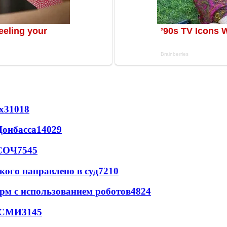
х
31018
Донбасса
14029
 СОЧ
7545
кого направлено в суд
7210
рм с использованием роботов
4824
- СМИ
3145