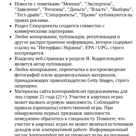
Новости с пометками "Мнение", "Экспертиза",
"Заявление", "Регионы", "Деньги", "Власть", "Выборы",
"Тест-драйв", "Спецпроекты", "Промо" публикуются на
правах рекламы.
Раздел Спецпроекты создается совместно с
коммерческими партнерами.
Любое копирование, публикация, републикация и
другое распространение информации, которое содержит
ссылку на "Интерфакс-Украина", EPA / UPG, строго
воспрещается.
Владелец веб-страницы в разделе Я- Корреспондент
является автор публикации.
Любое копирование, перепечатка и воспроизведение
фотографий и/или аудиовизуальных материалов,
принадлежащих правообладателю Getty Images, строго
запрещено.
Материалы сайта korrespondent.net предназначены для
лиц старше 21 года (21+). Участие в азартных играх
может вызвать игровую зависимость. Соблюдайте
правила (принципы) ответственной игры. При
обнаружении первых признаков зависимости
немедленно обратитесь к специалисту. Помните, что
участие в азартных играх не может являться источником
доходов или альтернативой работе. Информационный
ресурс korrespondent.net не проводит игры на реальные