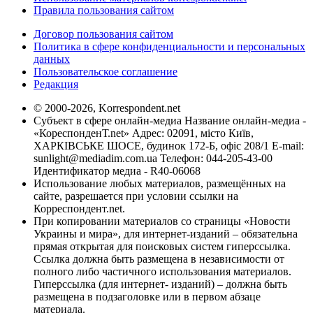
Правила пользования сайтом
Договор пользования сайтом
Политика в сфере конфиденциальности и персональных
данных
Пользовательское соглашение
Редакция
© 2000-2026, Korrespondent.net
Субъект в сфере онлайн-медиа Название онлайн-медиа -
«КореспонденТ.net» Адрес: 02091, місто Київ,
ХАРКІВСЬКЕ ШОСЕ, будинок 172-Б, офіс 208/1 E-mail:
sunlight@mediadim.com.ua
Телефон: 044-205-43-00
Идентификатор медиа - R40-06068
Использование любых материалов, размещённых на
сайте, разрешается при условии ссылки на
Корреспондент.net.
При копировании материалов со страницы «Новости
Украины и мира», для интернет-изданий – обязательна
прямая открытая для поисковых систем гиперссылка.
Ссылка должна быть размещена в независимости от
полного либо частичного использования материалов.
Гиперссылка (для интернет- изданий) – должна быть
размещена в подзаголовке или в первом абзаце
материала.