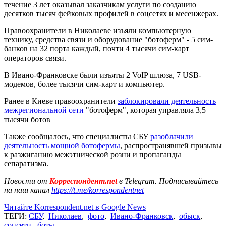
течение 3 лет оказывал заказчикам услуги по созданию
десятков тысяч фейковых профилей в соцсетях и месенжерах.
Правоохранители в Николаеве изъяли компьютерную
технику, средства связи и оборудование "ботоферм" - 5 сим-
банков на 32 порта каждый, почти 4 тысячи сим-карт
операторов связи.
В Ивано-Франковске были изъяты 2 VoIP шлюза, 7 USB-
модемов, более тысячи сим-карт и компьютер.
Ранее в Киеве правоохранители
заблокировали деятельность
межрегиональной сети
"ботоферм", которая управляла 3,5
тысячи ботов
Также сообщалось, что специалисты СБУ
разоблачили
деятельность мощной ботофермы
, распространявшей призывы
к разжиганию межэтнической розни и пропаганды
сепаратизма.
Новости от
Корреспондент.net
в Telegram. Подписывайтесь
на наш канал
https://t.me/korrespondentnet
Читайте Korrespondent.net в Google News
ТЕГИ:
СБУ
,
Николаев
,
фото
,
Ивано-Франковск
,
обыск
,
соцсети
,
боты