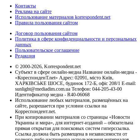
Контакты
Реклама на сайте
Использование материалов korrespondent.net
Правила пользования сайтом
Договор пользования сайтом
Политика в сфере конфиденциальности и персональных
данных
Пользовательское соглашение
Редакция
© 2000-2026, Korrespondent.net
Субъект в сфере онлайн-медиа Название онлайн-медиа -
«КореспонденТ.net» Адрес: 02091, місто Київ,
ХАРКІВСЬКЕ ШОСЕ, будинок 172-Б, офіс 208/1 E-mail:
sunlight@mediadim.com.ua
Телефон: 044-205-43-00
Идентификатор медиа - R40-06068
Использование любых материалов, размещённых на
сайте, разрешается при условии ссылки на
Корреспондент.net.
При копировании материалов со страницы «Новости
Украины и мира», для интернет-изданий – обязательна
прямая открытая для поисковых систем гиперссылка.
Ссылка должна быть размещена в независимости от
полного либо частичного использования материалов.