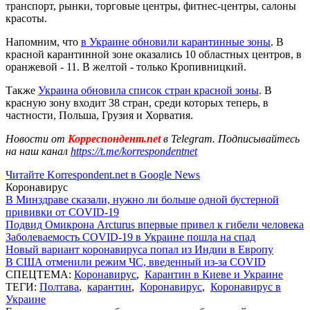
транспорт, рынки, торговые центры, фитнес-центры, салоны
красоты.
Напомним, что
в Украине обновили карантинные зоны
. В
красной карантинной зоне оказались 10 областных центров, в
оранжевой - 11. В желтой - только Кропивницкий.
Также
Украина обновила список стран красной зоны
. В
красную зону входит 38 стран, среди которых теперь, в
частности, Польша, Грузия и Хорватия.
Новости от
Корреспондент.net
в Telegram. Подписывайтесь
на наш канал
https://t.me/korrespondentnet
Читайте Korrespondent.net в Google News
Коронавирус
В Минздраве сказали, нужно ли больше одной бустерной
прививки от COVID-19
Подвид Омикрона Arcturus впервые привел к гибели человека
Заболеваемость COVID-19 в Украине пошла на спад
Новый вариант коронавируса попал из Индии в Европу
В США отменили режим ЧС, введенный из-за COVID
СПЕЦТЕМА:
Коронавирус
,
Карантин в Киеве и Украине
ТЕГИ:
Полтава
,
карантин
,
Коронавирус
,
Коронавирус в
Украине