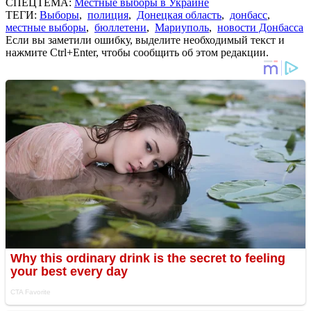
СПЕЦТЕМА:
Местные выборы в Украине
ТЕГИ:
Выборы
,
полиция
,
Донецкая область
,
донбасс
,
местные выборы
,
бюллетени
,
Мариуполь
,
новости Донбасса
Если вы заметили ошибку, выделите необходимый текст и
нажмите Ctrl+Enter, чтобы сообщить об этом редакции.