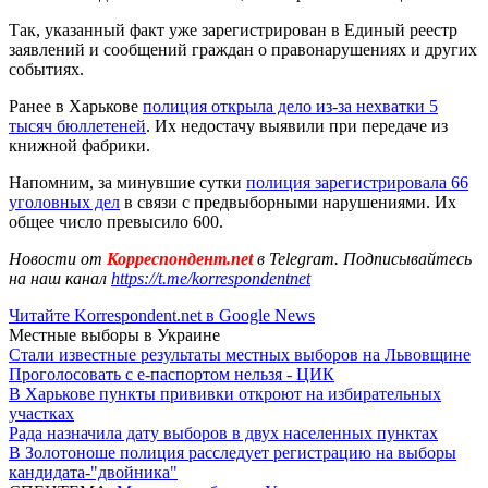
Так, указанный факт уже зарегистрирован в Единый реестр
заявлений и сообщений граждан о правонарушениях и других
событиях.
Ранее в Харькове
полиция открыла дело из-за нехватки 5
тысяч бюллетеней
. Их недостачу выявили при передаче из
книжной фабрики.
Напомним, за минувшие сутки
полиция зарегистрировала 66
уголовных дел
в связи с предвыборными нарушениями. Их
общее число превысило 600.
Новости от
Корреспондент.net
в Telegram. Подписывайтесь
на наш канал
https://t.me/korrespondentnet
Читайте Korrespondent.net в Google News
Местные выборы в Украине
Стали известные результаты местных выборов на Львовщине
Проголосовать с е-паспортом нельзя - ЦИК
В Харькове пункты прививки откроют на избирательных
участках
Рада назначила дату выборов в двух населенных пунктах
В Золотоноше полиция расследует регистрацию на выборы
кандидата-"двойника"