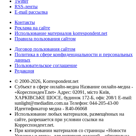
Twitter
RSS-ленты
E-mail рассылка
Контакты
Реклама на сайте
Использование материалов korrespondent.net
Правила пользования сайтом
Договор пользования сайтом
Политика в сфере конфиденциальности и персональных
данных
Пользовательское соглашение
Редакция
© 2000-2026, Korrespondent.net
Субъект в сфере онлайн-медиа Название онлайн-медиа -
«КореспонденТ.net» Адрес: 02091, місто Київ,
ХАРКІВСЬКЕ ШОСЕ, будинок 172-Б, офіс 208/1 E-mail:
sunlight@mediadim.com.ua
Телефон: 044-205-43-00
Идентификатор медиа - R40-06068
Использование любых материалов, размещённых на
сайте, разрешается при условии ссылки на
Корреспондент.net.
При копировании материалов со страницы «Новости
Украины и мира», для интернет-изданий – обязательна