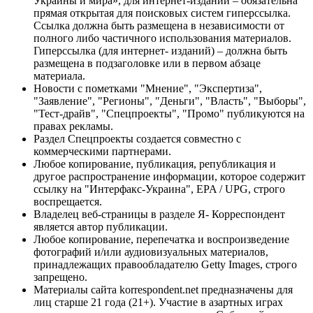
Украины и мира», для интернет-изданий – обязательна
прямая открытая для поисковых систем гиперссылка.
Ссылка должна быть размещена в независимости от
полного либо частичного использования материалов.
Гиперссылка (для интернет- изданий) – должна быть
размещена в подзаголовке или в первом абзаце
материала.
Новости с пометками "Мнение", "Экспертиза",
"Заявление", "Регионы", "Деньги", "Власть", "Выборы",
"Тест-драйв", "Спецпроекты", "Промо" публикуются на
правах рекламы.
Раздел Спецпроекты создается совместно с
коммерческими партнерами.
Любое копирование, публикация, републикация и
другое распространение информации, которое содержит
ссылку на "Интерфакс-Украина", EPA / UPG, строго
воспрещается.
Владелец веб-страницы в разделе Я- Корреспондент
является автор публикации.
Любое копирование, перепечатка и воспроизведение
фотографий и/или аудиовизуальных материалов,
принадлежащих правообладателю Getty Images, строго
запрещено.
Материалы сайта korrespondent.net предназначены для
лиц старше 21 года (21+). Участие в азартных играх