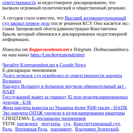
ответственность
за недостоверное декларирование, что
вызвало огромный политический и общественный резонанс.
А сегодня стало известно, что
Высший антикоррупционный
суд закрыл первое дело
после решения КСУ. Оно касается экс-
главы Запорожской облгосадминистрации Константина
Брыля, который обвинялся в декларировании недостоверной
информации.
Новости от
Корреспондент.net
в Telegram. Подписывайтесь
на наш канал
https://t.me/korrespondentnet
Читайте Korrespondent.net в Google News
Е-декларации чиновников
Долго лечился: суд освободил от ответственности нардепа
Волынца
Нардепу Волынцу в больнице вручили обвинительный акт -
НАБУ
Госслужащий вывез за границу $2 млн незадекларированных
доходов - БЭБ
Жена нардепа вывезла из Украины более $500 тысяч - НАПК
Экс-нардепа ОПЗЖ уличили в недекларировании квартиры
СПЕЦТЕМА:
Е-декларации чиновников
ТЕГИ:
президент
,
депутаты
,
суд
,
Конституционный суд
,
Рада
,
Верховная Рада
,
парламент
,
Владимир Зеленский
,