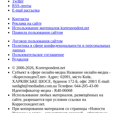
Twitter
RSS-ленты
E-mail рассылка
Контакты
Реклама на сайте
Использование материалов korrespondent.net
Правила пользования сайтом
Договор пользования сайтом
Политика в сфере конфиденциальности и персональных
данных
Пользовательское соглашение
Редакция
© 2000-2026, Korrespondent.net
Субъект в сфере онлайн-медиа Название онлайн-медиа -
«КореспонденТ.net» Адрес: 02091, місто Київ,
ХАРКІВСЬКЕ ШОСЕ, будинок 172-Б, офіс 208/1 E-mail:
sunlight@mediadim.com.ua
Телефон: 044-205-43-00
Идентификатор медиа - R40-06068
Использование любых материалов, размещённых на
сайте, разрешается при условии ссылки на
Корреспондент.net.
При копировании материалов со страницы «Новости