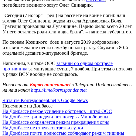
погибшего военного зовут Олег Свинарик.
"Сегодня (7 ноября – ред.) на рассвете на войне погиб наш
земляк Олег Свинарик, родом из села Арламовская Воля.
Трагедия произошла на Луганщине. Парню было всего 20 лет.
У него остались родители и два брата", – написал губернатор.
По словам Козицкого, боец ​​в августе 2019 добровольно
изъявил желание нести службу по контракту. Служил в 80-й
отдельной десантно-штурмовой бригаде.
Напомним, в штабе ООС
заявили об одном обстреле
противника
за минувшие сутки, 7 ноября. При этом о потерях
в рядах ВСУ вообще не сообщалось.
Новости от
Корреспондент.net
в Telegram. Подписывайтесь
на наш канал
https://t.me/korrespondentnet
Читайте Korrespondent.net в Google News
Перемирие на Донбассе
На Донбассе резкое усиление обстрелов - штаб ООС
На Донбассе три недели нет потерь - Минобороны
На Донбассе сохраняется режим прекращения огня
На Донбассе не стреляют третьи сутки
На Донбассе почти полностью соблюдают режим тишины