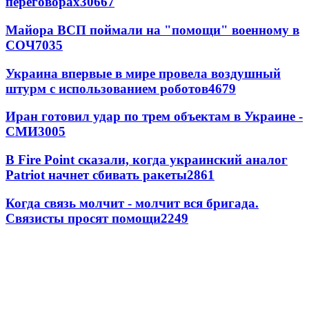
переговорах
30667
Майора ВСП поймали на "помощи" военному в
СОЧ
7035
Украина впервые в мире провела воздушный
штурм с использованием роботов
4679
Иран готовил удар по трем объектам в Украине -
СМИ
3005
В Fire Point сказали, когда украинский аналог
Patriot начнет сбивать ракеты
2861
Когда связь молчит - молчит вся бригада.
Связисты просят помощи
2249