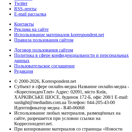
Twitter
RSS-ленты
E-mail рассылка
Контакты
Реклама на сайте
Использование материалов korrespondent.net
Правила пользования сайтом
Договор пользования сайтом
Политика в сфере конфиденциальности и персональных
данных
Пользовательское соглашение
Редакция
© 2000-2026, Korrespondent.net
Субъект в сфере онлайн-медиа Название онлайн-медиа -
«КореспонденТ.net» Адрес: 02091, місто Київ,
ХАРКІВСЬКЕ ШОСЕ, будинок 172-Б, офіс 208/1 E-mail:
sunlight@mediadim.com.ua
Телефон: 044-205-43-00
Идентификатор медиа - R40-06068
Использование любых материалов, размещённых на
сайте, разрешается при условии ссылки на
Корреспондент.net.
При копировании материалов со страницы «Новости