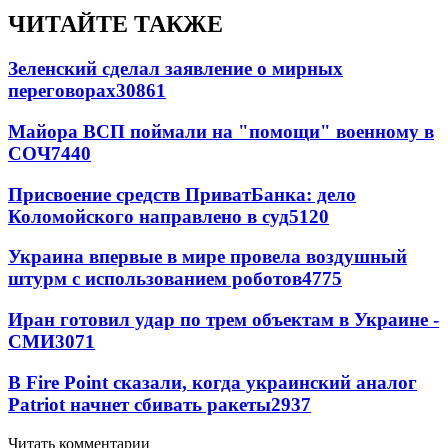
ЧИТАЙТЕ ТАКЖЕ
Зеленский сделал заявление о мирных
переговорах
30861
Майора ВСП поймали на "помощи" военному в
СОЧ
7440
Присвоение средств ПриватБанка: дело
Коломойского направлено в суд
5120
Украина впервые в мире провела воздушный
штурм с использованием роботов
4775
Иран готовил удар по трем объектам в Украине -
СМИ
3071
В Fire Point сказали, когда украинский аналог
Patriot начнет сбивать ракеты
2937
Читать комментарии