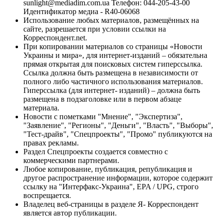
sunlight@mediadim.com.ua
Телефон: 044-205-43-00
Идентификатор медиа - R40-06068
Использование любых материалов, размещённых на
сайте, разрешается при условии ссылки на
Корреспондент.net.
При копировании материалов со страницы «Новости
Украины и мира», для интернет-изданий – обязательна
прямая открытая для поисковых систем гиперссылка.
Ссылка должна быть размещена в независимости от
полного либо частичного использования материалов.
Гиперссылка (для интернет- изданий) – должна быть
размещена в подзаголовке или в первом абзаце
материала.
Новости с пометками "Мнение", "Экспертиза",
"Заявление", "Регионы", "Деньги", "Власть", "Выборы",
"Тест-драйв", "Спецпроекты", "Промо" публикуются на
правах рекламы.
Раздел Спецпроекты создается совместно с
коммерческими партнерами.
Любое копирование, публикация, републикация и
другое распространение информации, которое содержит
ссылку на "Интерфакс-Украина", EPA / UPG, строго
воспрещается.
Владелец веб-страницы в разделе Я- Корреспондент
является автор публикации.