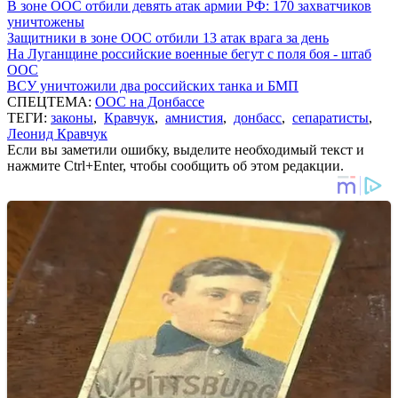
В зоне ООС отбили девять атак армии РФ: 170 захватчиков
уничтожены
Защитники в зоне ООС отбили 13 атак врага за день
На Луганщине российские военные бегут с поля боя - штаб
ООС
ВСУ уничтожили два российских танка и БМП
СПЕЦТЕМА:
ООС на Донбассе
ТЕГИ:
законы
,
Кравчук
,
амнистия
,
донбасс
,
сепаратисты
,
Леонид Кравчук
Если вы заметили ошибку, выделите необходимый текст и
нажмите Ctrl+Enter, чтобы сообщить об этом редакции.