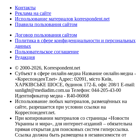
Контакты
Реклама на сайте
Использование материалов korrespondent.net
Правила пользования сайтом
Договор пользования сайтом
Политика в сфере конфиденциальности и персональных
данных
Пользовательское соглашение
Редакция
© 2000-2026, Korrespondent.net
Субъект в сфере онлайн-медиа Название онлайн-медиа -
«КореспонденТ.net» Адрес: 02091, місто Київ,
ХАРКІВСЬКЕ ШОСЕ, будинок 172-Б, офіс 208/1 E-mail:
sunlight@mediadim.com.ua
Телефон: 044-205-43-00
Идентификатор медиа - R40-06068
Использование любых материалов, размещённых на
сайте, разрешается при условии ссылки на
Корреспондент.net.
При копировании материалов со страницы «Новости
Украины и мира», для интернет-изданий – обязательна
прямая открытая для поисковых систем гиперссылка.
Ссылка должна быть размещена в независимости от