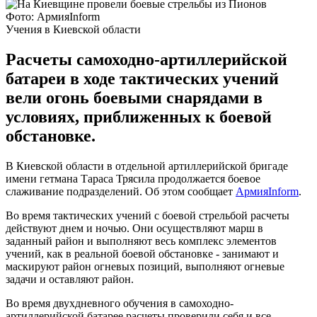
Фото: АрмияInform
Учения в Киевской области
Расчеты самоходно-артиллерийской
батареи в ходе тактических учений
вели огонь боевыми снарядами в
условиях, приближенных к боевой
обстановке.
В Киевской области в отдельной артиллерийской бригаде
имени гетмана Тараса Трясила продолжается боевое
слаживание подразделений. Об этом сообщает
АрмияInform
.
Во время тактических учений с боевой стрельбой расчеты
действуют днем ​​и ночью. Они осуществляют марш в
заданный район и выполняют весь комплекс элементов
учений, как в реальной боевой обстановке - занимают и
маскируют район огневых позиций, выполняют огневые
задачи и оставляют район.
Во время двухдневного обучения в самоходно-
артиллерийской батарее расчеты проверили себя и все