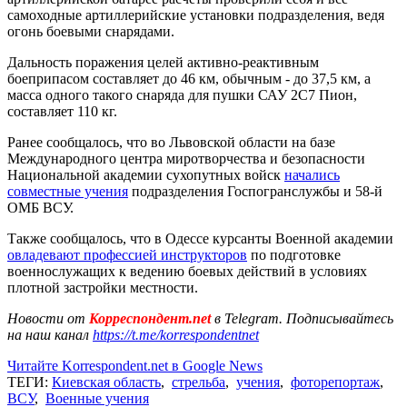
самоходные артиллерийские установки подразделения, ведя
огонь боевыми снарядами.
Дальность поражения целей активно-реактивным
боеприпасом составляет до 46 км, обычным - до 37,5 км, а
масса одного такого снаряда для пушки САУ 2С7 Пион,
составляет 110 кг.
Ранее сообщалось, что во Львовской области на базе
Международного центра миротворчества и безопасности
Национальной академии сухопутных войск
начались
совместные учения
подразделения Госпогранслужбы и 58-й
ОМБ ВСУ.
Также сообщалось, что в Одессе курсанты Военной академии
овладевают профессией инструкторов
по подготовке
военнослужащих к ведению боевых действий в условиях
плотной застройки местности.
Новости от
Корреспондент.net
в Telegram. Подписывайтесь
на наш канал
https://t.me/korrespondentnet
Читайте Korrespondent.net в Google News
ТЕГИ:
Киевская область
,
стрельба
,
учения
,
фоторепортаж
,
ВСУ
,
Военные учения