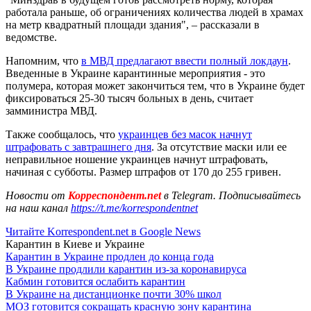
работала раньше, об ограничениях количества людей в храмах
на метр квадратный площади здания", – рассказали в
ведомстве.
Напомним, что
в МВД предлагают ввести полный локдаун
.
Введенные в Украине карантинные мероприятия - это
полумера, которая может закончиться тем, что в Украине будет
фиксироваться 25-30 тысяч больных в день, считает
замминистра МВД.
Также сообщалось, что
украинцев без масок начнут
штрафовать с завтрашнего дня
. За отсутствие маски или ее
неправильное ношение украинцев начнут штрафовать,
начиная с субботы. Размер штрафов от 170 до 255 гривен.
Новости от
Корреспондент.net
в Telegram. Подписывайтесь
на наш канал
https://t.me/korrespondentnet
Читайте Korrespondent.net в Google News
Карантин в Киеве и Украине
Карантин в Украине продлен до конца года
В Украине продлили карантин из-за коронавируса
Кабмин готовится ослабить карантин
В Украине на дистанционке почти 30% школ
МОЗ готовится сокращать красную зону карантина