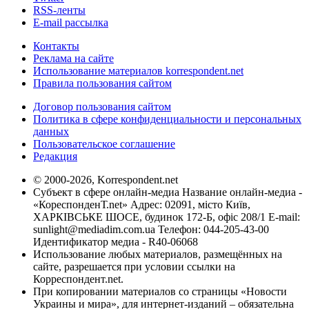
RSS-ленты
E-mail рассылка
Контакты
Реклама на сайте
Использование материалов korrespondent.net
Правила пользования сайтом
Договор пользования сайтом
Политика в сфере конфиденциальности и персональных
данных
Пользовательское соглашение
Редакция
© 2000-2026, Korrespondent.net
Субъект в сфере онлайн-медиа Название онлайн-медиа -
«КореспонденТ.net» Адрес: 02091, місто Київ,
ХАРКІВСЬКЕ ШОСЕ, будинок 172-Б, офіс 208/1 E-mail:
sunlight@mediadim.com.ua
Телефон: 044-205-43-00
Идентификатор медиа - R40-06068
Использование любых материалов, размещённых на
сайте, разрешается при условии ссылки на
Корреспондент.net.
При копировании материалов со страницы «Новости
Украины и мира», для интернет-изданий – обязательна