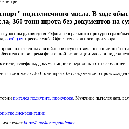
0 млн грн
орт" подсолнечного масла. В ходе обыск
сла, 360 тонн шрота без документов на су
ессуальном руководстве Офиса генерального прокурора разоблач
ла,
сообщает
пресс-служба Офиса генерального прокурора.
 продовольственных ритейлеров осуществлял операции по "нет
язательств во время фиктивной реализации масла и подсолнечн
осители, телефоны, документацию и черновики с информацией.
 тысяч тонн масла, 360 тонн шрота без документов о происхожде
ратории
пытался подкупить прокурора
. Мужчина пытался дать вз
опытке дискредитации"
.
а наш канал
https://t.me/korrespondentnet