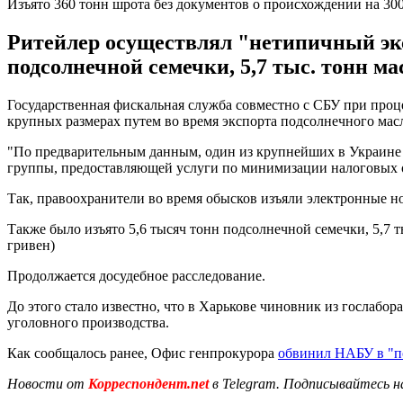
Изъято 360 тонн шрота без документов о происхождении на 30
Ритейлер осуществлял "нетипичный эксп
подсолнечной семечки, 5,7 тыс. тонн ма
Государственная фискальная служба совместно с СБУ при проц
крупных размерах путем во время экспорта подсолнечного мас
"По предварительным данным, один из крупнейших в Украине
группы, предоставляющей услуги по минимизации налоговых об
Так, правоохранители во время обысков изъяли электронные н
Также было изъято 5,6 тысяч тонн подсолнечной семечки, 5,7
гривен)
Продолжается досудебное расследование.
До этого стало известно, что в Харькове чиновник из гослабо
уголовного производства.
Как сообщалось ранее, Офис генпрокурора
обвинил НАБУ в "п
Новости от
Корреспондент.net
в Telegram. Подписывайтесь н