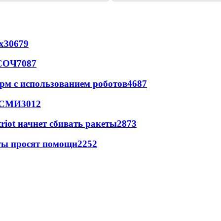
х
30679
 СОЧ
7087
рм с использованием роботов
4687
- СМИ
3012
triot начнет сбивать ракеты
2873
сты просят помощи
2252