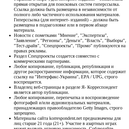
прямая открытая для поисковых систем гиперссылка.
Ссылка должна быть размещена в независимости от
полного либо частичного использования материалов.
Гиперссылка (для интернет- изданий) – должна быть
размещена в подзаголовке или в первом абзаце
материала.
Новости с пометками "Мнение", "Экспертиза",
"Заявление", "Регионы", "Деньги", "Власть", "Выборы",
"Тест-драйв", "Спецпроекты", "Промо" публикуются на
правах рекламы.
Раздел Спецпроекты создается совместно с
коммерческими партнерами.
Любое копирование, публикация, републикация и
другое распространение информации, которое содержит
ссылку на "Интерфакс-Украина", EPA / UPG, строго
воспрещается.
Владелец веб-страницы в разделе Я- Корреспондент
является автор публикации.
Любое копирование, перепечатка и воспроизведение
фотографий и/или аудиовизуальных материалов,
принадлежащих правообладателю Getty Images, строго
запрещено.
Материалы сайта korrespondent.net предназначены для
лиц старше 21 года (21+). Участие в азартных играх
может вызвать игровую зависимость. Соблюдайте