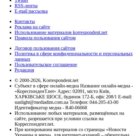
Twitter
RSS-ленты
E-mail рассылка
Контакты
Реклама на сайте
Использование материалов korrespondent.net
Правила пользования сайтом
Договор пользования сайтом
Политика в сфере конфиденциальности и персональных
данных
Пользовательское соглашение
Редакция
© 2000-2026, Korrespondent.net
Субъект в сфере онлайн-медиа Название онлайн-медиа -
«КореспонденТ.net» Адрес: 02091, місто Київ,
ХАРКІВСЬКЕ ШОСЕ, будинок 172-Б, офіс 208/1 E-mail:
sunlight@mediadim.com.ua
Телефон: 044-205-43-00
Идентификатор медиа - R40-06068
Использование любых материалов, размещённых на
сайте, разрешается при условии ссылки на
Корреспондент.net.
При копировании материалов со страницы «Новости
Украины и мира», для интернет-изданий – обязательна