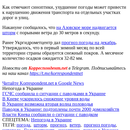
Как отмечают синоптики, ухудшение погоды может привести
к нарушению движения транспорта на отдельных участках
дорог и улиц.
Накануне сообщалось, что
на Азовское море надвигается
шторм
с порывами ветра до 30 метров в секунду.
Ранее Укргидрометцентр дал
прогноз погоды на декабрь
.
Утверждалось, что в первый зимний месяц по всей
территории страны образуется снежный покров. А месячное
количество осадков ожидается 32-82 мм.
Новости от
Корреспондент.net
в Telegram. Подписывайтесь
на наш канал
https://t.me/korrespondentnet
Читайте Korrespondent.net в Google News
Непогода в Украине
ГСЧС сообщила о ситуации с паводками в Украине
В Киеве ускорилось снижение уровня воды
В Украине возможна вторая волна половодья
Паводок в Украине: подтоплены почти 2000 домохозяйств
Власти Киева сообщили о ситуации с паводком
СПЕЦТЕМА:
Непогода в Украине
ТЕГИ:
погода
,
шторм
,
прогноз
,
ветер
,
прогноз погоды
,