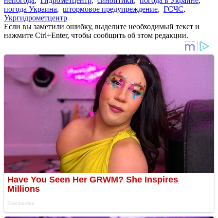
непогода
,
Гидрометцентр
,
синоптики
,
погода в Украине
,
погода Украина
,
штормовое предупреждение
,
ГСЧС
,
Укргидрометцентр
Если вы заметили ошибку, выделите необходимый текст и
нажмите Ctrl+Enter, чтобы сообщить об этом редакции.