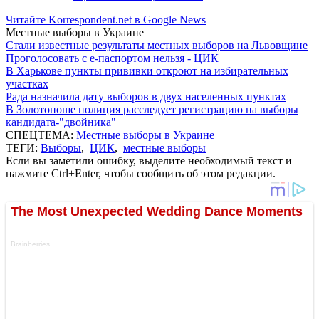
Читайте Korrespondent.net в Google News
Местные выборы в Украине
Стали известные результаты местных выборов на Львовщине
Проголосовать с е-паспортом нельзя - ЦИК
В Харькове пункты прививки откроют на избирательных
участках
Рада назначила дату выборов в двух населенных пунктах
В Золотоноше полиция расследует регистрацию на выборы
кандидата-"двойника"
СПЕЦТЕМА:
Местные выборы в Украине
ТЕГИ:
Выборы
,
ЦИК
,
местные выборы
Если вы заметили ошибку, выделите необходимый текст и
нажмите Ctrl+Enter, чтобы сообщить об этом редакции.