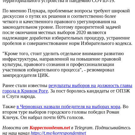
территориального устройства и пандемию COVID-19.
По мнению Плукара, проблемные вопросы требуют широкой
дискуссии о путях их решения и соответственно более
четкого и качественного правового урегулирования на
законодательном уровне. Поэтому приоритетной задачей
после окончания местных выборов 2020 являются
надлежащие доработки избирательных процедур, устранение
пробелов и совершенствование норм Избирательного кодекса.
"Кроме того, стоит уделить отдельное внимание развитию
инфраструктуры, направленной на повышение правовой
культуры, правового сознания и профессионализации
участников избирательного процесса", - резюмировал
зампредседателя ЦИК.
Ранее стали известны
результаты выборов на должность главы
города в Кривом Роге
. За пост боролись кандидаты от ОПЗЖ
и Слуги народа.
Также
в Черновцах назвали победителя на выборах мэра
. Во
втором туре выборов городского головы победил Роман
Кличук. Он набрал почти 60% голосов.
Новости от
Корреспондент.net
в Telegram. Подписывайтесь
на наш канал
https://t.me/korrespondentnet