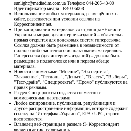
sunlight@mediadim.com.ua
Телефон: 044-205-43-00
Идентификатор медиа - R40-06068
Использование любых материалов, размещённых на
сайте, разрешается при условии ссылки на
Корреспондент.net.
При копировании материалов со страницы «Новости
Украины и мира», для интернет-изданий – обязательна
прямая открытая для поисковых систем гиперссылка.
Ссылка должна быть размещена в независимости от
полного либо частичного использования материалов.
Гиперссылка (для интернет- изданий) – должна быть
размещена в подзаголовке или в первом абзаце
материала.
Новости с пометками "Мнение", "Экспертиза",
"Заявление", "Регионы", "Деньги", "Власть", "Выборы",
"Тест-драйв", "Спецпроекты", "Промо" публикуются на
правах рекламы.
Раздел Спецпроекты создается совместно с
коммерческими партнерами.
Любое копирование, публикация, републикация и
другое распространение информации, которое содержит
ссылку на "Интерфакс-Украина", EPA / UPG, строго
воспрещается.
Владелец веб-страницы в разделе Я- Корреспондент
является автор публикации.