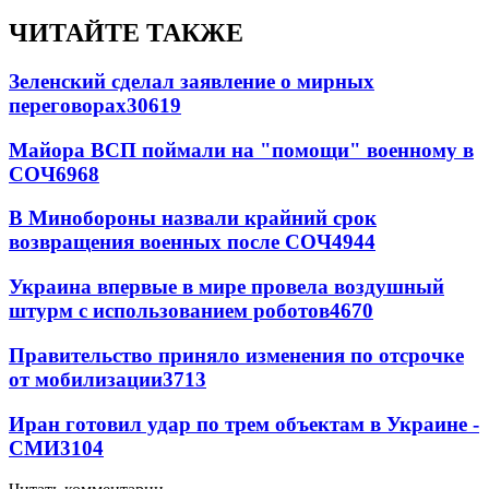
ЧИТАЙТЕ ТАКЖЕ
Зеленский сделал заявление о мирных
переговорах
30619
Майора ВСП поймали на "помощи" военному в
СОЧ
6968
В Минобороны назвали крайний срок
возвращения военных после СОЧ
4944
Украина впервые в мире провела воздушный
штурм с использованием роботов
4670
Правительство приняло изменения по отсрочке
от мобилизации
3713
Иран готовил удар по трем объектам в Украине -
СМИ
3104