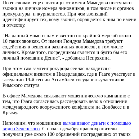
По ее словам, еще с пятницы от имени Мамедова поступают
звонки на личные номера чиновников, в том числе и органов
прокуратуры, и журналистов. При чем звонящий
идентифицирует тех, кому звонит, обращается к ним по имени
и отчеству.
"На данный момент нам известно по крайней мере об около
10 таких звонках. От имени Гюндуза Мамедова требуют
содействия в решении различных вопросов, в том числе
личных. Кроме того, посредником является и будто бы его
личный помощник Денис", - добавила Непряхина.
При этом сам замгенпрокурора сейчас находится с
официальным визитом в Нидерландах, где в Гааге участвует в
заседании 19-й сессии Ассамблеи государств-участников
Римского статута.
В офисе Мамедова связывают мошенническую кампанию с
тем, что Гаага согласилась расследовать дело в отношении
международного вооруженного конфликта на Донбассе и в
Крыму.
Напомним, что мошенники
выманивают деньги с помощью
видео Зеленского
. С начала декабря правоохранители
получили уже около 100 обращений пострадавших от таких