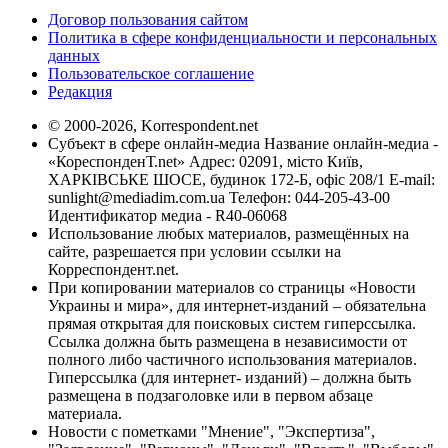
Договор пользования сайтом
Политика в сфере конфиденциальности и персональных
данных
Пользовательское соглашение
Редакция
© 2000-2026, Korrespondent.net
Субъект в сфере онлайн-медиа Название онлайн-медиа -
«КореспонденТ.net» Адрес: 02091, місто Київ,
ХАРКІВСЬКЕ ШОСЕ, будинок 172-Б, офіс 208/1 E-mail:
sunlight@mediadim.com.ua
Телефон: 044-205-43-00
Идентификатор медиа - R40-06068
Использование любых материалов, размещённых на
сайте, разрешается при условии ссылки на
Корреспондент.net.
При копировании материалов со страницы «Новости
Украины и мира», для интернет-изданий – обязательна
прямая открытая для поисковых систем гиперссылка.
Ссылка должна быть размещена в независимости от
полного либо частичного использования материалов.
Гиперссылка (для интернет- изданий) – должна быть
размещена в подзаголовке или в первом абзаце
материала.
Новости с пометками "Мнение", "Экспертиза",