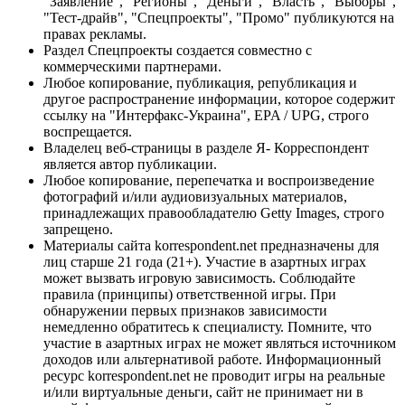
"Заявление", "Регионы", "Деньги", "Власть", "Выборы",
"Тест-драйв", "Спецпроекты", "Промо" публикуются на
правах рекламы.
Раздел Спецпроекты создается совместно с
коммерческими партнерами.
Любое копирование, публикация, републикация и
другое распространение информации, которое содержит
ссылку на "Интерфакс-Украина", EPA / UPG, строго
воспрещается.
Владелец веб-страницы в разделе Я- Корреспондент
является автор публикации.
Любое копирование, перепечатка и воспроизведение
фотографий и/или аудиовизуальных материалов,
принадлежащих правообладателю Getty Images, строго
запрещено.
Материалы сайта korrespondent.net предназначены для
лиц старше 21 года (21+). Участие в азартных играх
может вызвать игровую зависимость. Соблюдайте
правила (принципы) ответственной игры. При
обнаружении первых признаков зависимости
немедленно обратитесь к специалисту. Помните, что
участие в азартных играх не может являться источником
доходов или альтернативой работе. Информационный
ресурс korrespondent.net не проводит игры на реальные
и/или виртуальные деньги, сайт не принимает ни в