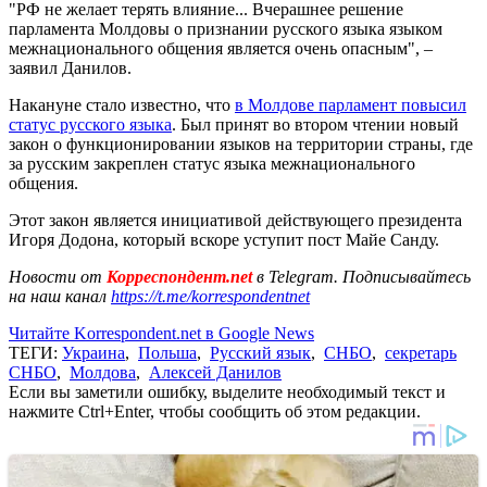
"РФ не желает терять влияние... Вчерашнее решение
парламента Молдовы о признании русского языка языком
межнационального общения является очень опасным", –
заявил Данилов.
Накануне стало известно, что
в Молдове парламент повысил
статус русского языка
. Был принят во втором чтении новый
закон о функционировании языков на территории страны, где
за русским закреплен статус языка межнационального
общения.
Этот закон является инициативой действующего президента
Игоря Додона, который вскоре уступит пост Майе Санду.
Новости от
Корреспондент.net
в Telegram. Подписывайтесь
на наш канал
https://t.me/korrespondentnet
Читайте Korrespondent.net в Google News
ТЕГИ:
Украина
,
Польша
,
Русский язык
,
СНБО
,
секретарь
СНБО
,
Молдова
,
Алексей Данилов
Если вы заметили ошибку, выделите необходимый текст и
нажмите Ctrl+Enter, чтобы сообщить об этом редакции.