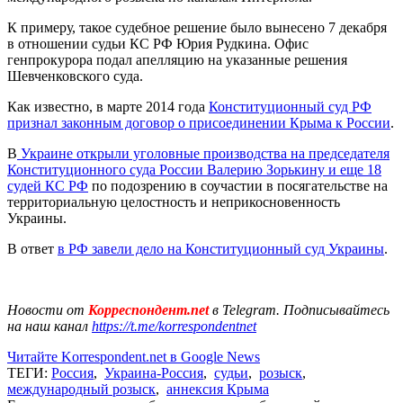
К примеру, такое судебное решение было вынесено 7 декабря
в отношении судьи КС РФ Юрия Рудкина. Офис
генпрокурора подал апелляцию на указанные решения
Шевченковского суда.
Как известно, в марте 2014 года
Конституционный суд РФ
признал законным договор о присоединении Крыма к России
.
В
Украине открыли уголовные производства на председателя
Конституционного суда России Валерию Зорькину и еще 18
судей КС РФ
по подозрению в соучастии в посягательстве на
территориальную целостность и неприкосновенность
Украины.
В ответ
в РФ завели дело на Конституционный суд Украины
.
Новости от
Корреспондент.net
в Telegram. Подписывайтесь
на наш канал
https://t.me/korrespondentnet
Читайте Korrespondent.net в Google News
ТЕГИ:
Россия
,
Украина-Россия
,
судьи
,
розыск
,
международный розыск
,
аннексия Крыма