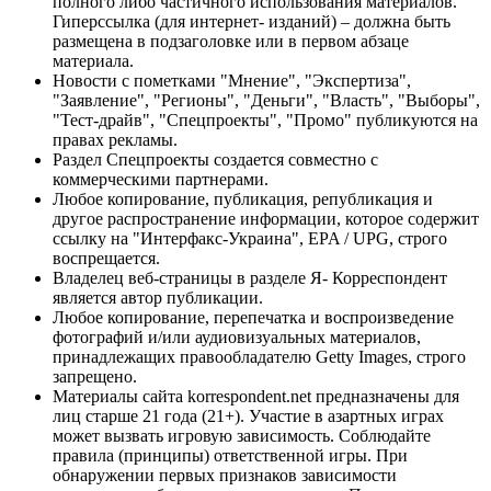
полного либо частичного использования материалов.
Гиперссылка (для интернет- изданий) – должна быть
размещена в подзаголовке или в первом абзаце
материала.
Новости с пометками "Мнение", "Экспертиза",
"Заявление", "Регионы", "Деньги", "Власть", "Выборы",
"Тест-драйв", "Спецпроекты", "Промо" публикуются на
правах рекламы.
Раздел Спецпроекты создается совместно с
коммерческими партнерами.
Любое копирование, публикация, републикация и
другое распространение информации, которое содержит
ссылку на "Интерфакс-Украина", EPA / UPG, строго
воспрещается.
Владелец веб-страницы в разделе Я- Корреспондент
является автор публикации.
Любое копирование, перепечатка и воспроизведение
фотографий и/или аудиовизуальных материалов,
принадлежащих правообладателю Getty Images, строго
запрещено.
Материалы сайта korrespondent.net предназначены для
лиц старше 21 года (21+). Участие в азартных играх
может вызвать игровую зависимость. Соблюдайте
правила (принципы) ответственной игры. При
обнаружении первых признаков зависимости