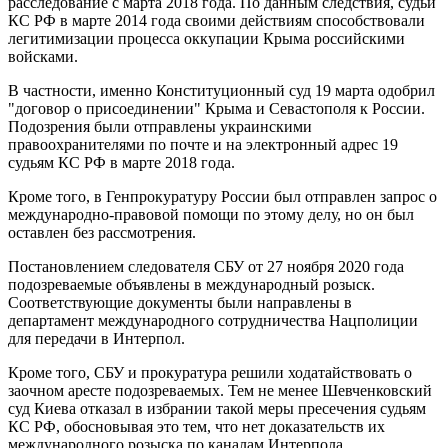
расследование с марта 2018 года. По данным следствия, судьи
КС РФ в марте 2014 года своими действиям способствовали
легитимизации процесса оккупации Крыма российскими
войсками.
В частности, именно Конституционный суд 19 марта одобрил
"договор о присоединении" Крыма и Севастополя к России.
Подозрения были отправлены украинскими
правоохранителями по почте и на электронный адрес 19
судьям КС РФ в марте 2018 года.
Кроме того, в Генпрокуратуру России был отправлен запрос о
международно-правовой помощи по этому делу, но он был
оставлен без рассмотрения.
Постановлением следователя СБУ от 27 ноября 2020 года
подозреваемые объявлены в международный розыск.
Соответствующие документы были направлены в
департамент международного сотрудничества Нацполиции
для передачи в Интерпол.
Кроме того, СБУ и прокуратура решили ходатайствовать о
заочном аресте подозреваемых. Тем не менее Шевченковский
суд Киева отказал в избрании такой меры пресечения судьям
КС РФ, обосновывая это тем, что нет доказательств их
международного розыска по каналам Интерпола.