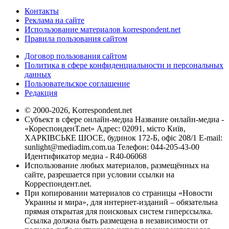
Контакты
Реклама на сайте
Использование материалов korrespondent.net
Правила пользования сайтом
Договор пользования сайтом
Политика в сфере конфиденциальности и персональных
данных
Пользовательское соглашение
Редакция
© 2000-2026, Korrespondent.net
Субъект в сфере онлайн-медиа Название онлайн-медиа -
«КореспонденТ.net» Адрес: 02091, місто Київ,
ХАРКІВСЬКЕ ШОСЕ, будинок 172-Б, офіс 208/1 E-mail:
sunlight@mediadim.com.ua
Телефон: 044-205-43-00
Идентификатор медиа - R40-06068
Использование любых материалов, размещённых на
сайте, разрешается при условии ссылки на
Корреспондент.net.
При копировании материалов со страницы «Новости
Украины и мира», для интернет-изданий – обязательна
прямая открытая для поисковых систем гиперссылка.
Ссылка должна быть размещена в независимости от