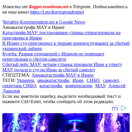
Новости от
Корреспондент.net
в Telegram. Подписывайтесь
на наш канал
https://t.me/korrespondentnet
Читайте Korrespondent.net в Google News
Авиакатастрофа МАУ в Иране
Катастрофа МАУ: пострадавшие страны отреагировали на
приговоры в Иране
В Иране суд приговорил к тюрьме военнослужащих за сбитый
украинский лайнер
Кулеба: Разрыв отношений с Ираном не помешает
переговорам о сбитом самолете
Сбитый рейс МАУ: четыре страны призвали Иран к ответу
МАУ подала в суд на Иран за сбитый самолет
СПЕЦТЕМА:
Авиакатастрофа МАУ в Иране
ТЕГИ:
Украина
,
авиакатастрофа
,
Иран
,
СНБО
,
самолет
,
секретарь СНБО
,
катастрофа
,
компенсация
,
МАУ
,
Алексей
Данилов
Если вы заметили ошибку, выделите необходимый текст и
нажмите Ctrl+Enter, чтобы сообщить об этом редакции.