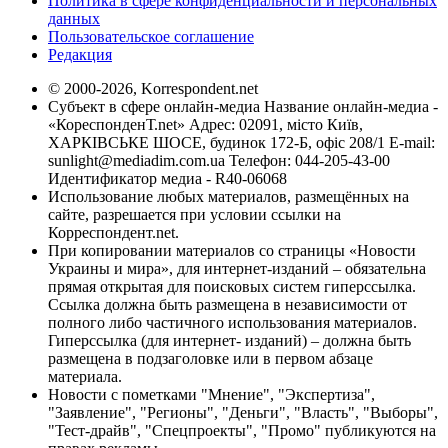
Политика в сфере конфиденциальности и персональных
данных
Пользовательское соглашение
Редакция
© 2000-2026, Korrespondent.net
Субъект в сфере онлайн-медиа Название онлайн-медиа -
«КореспонденТ.net» Адрес: 02091, місто Київ,
ХАРКІВСЬКЕ ШОСЕ, будинок 172-Б, офіс 208/1 E-mail:
sunlight@mediadim.com.ua
Телефон: 044-205-43-00
Идентификатор медиа - R40-06068
Использование любых материалов, размещённых на
сайте, разрешается при условии ссылки на
Корреспондент.net.
При копировании материалов со страницы «Новости
Украины и мира», для интернет-изданий – обязательна
прямая открытая для поисковых систем гиперссылка.
Ссылка должна быть размещена в независимости от
полного либо частичного использования материалов.
Гиперссылка (для интернет- изданий) – должна быть
размещена в подзаголовке или в первом абзаце
материала.
Новости с пометками "Мнение", "Экспертиза",
"Заявление", "Регионы", "Деньги", "Власть", "Выборы",
"Тест-драйв", "Спецпроекты", "Промо" публикуются на