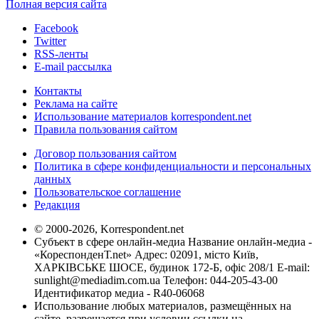
Полная версия сайта
Facebook
Twitter
RSS-ленты
E-mail рассылка
Контакты
Реклама на сайте
Использование материалов korrespondent.net
Правила пользования сайтом
Договор пользования сайтом
Политика в сфере конфиденциальности и персональных
данных
Пользовательское соглашение
Редакция
© 2000-2026, Korrespondent.net
Субъект в сфере онлайн-медиа Название онлайн-медиа -
«КореспонденТ.net» Адрес: 02091, місто Київ,
ХАРКІВСЬКЕ ШОСЕ, будинок 172-Б, офіс 208/1 E-mail:
sunlight@mediadim.com.ua
Телефон: 044-205-43-00
Идентификатор медиа - R40-06068
Использование любых материалов, размещённых на
сайте, разрешается при условии ссылки на