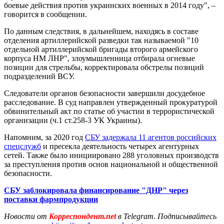
боевые действия против украинских военных в 2014 году", –
говорится в сообщении.
По данным следствия, в дальнейшем, находясь в составе
отделения артиллерийской разведки так называемой "10
отдельной артиллерийской бригады второго армейского
корпуса НМ ЛНР", злоумышленница отбирала огневые
позиции для стрельбы, корректировала обстрелы позиций
подразделений ВСУ.
Следователи органов безопасности завершили досудебное
расследование. В суд направлен утвержденный прокуратурой
обвинительный акт по статье об участии в террористической
организации (ч.1 ст.258-3 УК Украины).
Напомним, за 2020 год
СБУ задержала 11 агентов российских
спецслужб
и пресекла деятельность четырех агентурных
сетей. Также было инициировано 288 уголовных производств
за преступления против основ национальной и общественной
безопасности.
СБУ заблокировала финансирование "ДНР" через
поставки фармпродукции
Новости от
Корреспондент.net
в Telegram. Подписывайтесь