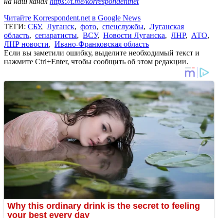
на наш канал
https://t.me/korrespondentnet
Читайте Korrespondent.net в Google News
ТЕГИ:
СБУ
,
Луганск
,
фото
,
спецслужбы
,
Луганская
область
,
сепаратисты
,
ВСУ
,
Новости Луганска
,
ЛНР
,
АТО
,
ЛНР новости
,
Ивано-Франковская область
Если вы заметили ошибку, выделите необходимый текст и
нажмите Ctrl+Enter, чтобы сообщить об этом редакции.