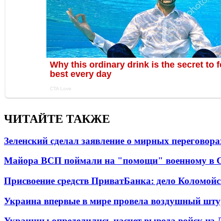
ЧИТАЙТЕ ТАКЖЕ
Зеленский сделал заявление о мирных переговора
Майора ВСП поймали на "помощи" военному в
Присвоение средств ПриватБанка: дело Коломойс
Украина впервые в мире провела воздушный шту
Украинцы определились насчет вывода войск из 