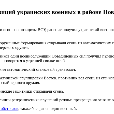
иций украинских военных в районе Ново
и огонь по позициям ВСУ, ранение получил украинский военносл
ооруженные формирования открывали огонь из автоматических с
перского оружия.
тников один военнослужащий Объединенных сил получил пулево
– говорится в утренней сводке штаба.
нил автоматический станковый гранатомет.
актической группировки Восток, противник вел огонь из станко
 снайперского оружия.
аинские защитники открывали огонь.
ей линии разграничения нарушений режима прекращения огня не 
 обстрелов
, также был ранен один военный.