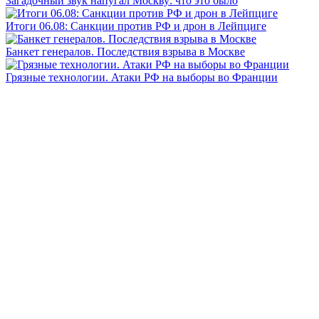
Загадочный звук напугал Москву: что это было
Итоги 06.08: Санкции против РФ и дрон в Лейпциге
Банкет генералов. Последствия взрыва в Москве
Грязные технологии. Атаки РФ на выборы во Франции