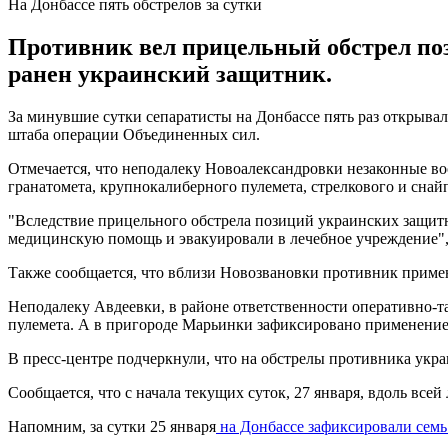
На Донбассе пять обстрелов за сутки
Противник вел прицельный обстрел поз
ранен украинский защитник.
За минувшие сутки сепаратисты на Донбассе пять раз открывал
штаба операции Объединенных сил.
Отмечается, что неподалеку Новоалександровки незаконные в
гранатомета, крупнокалиберного пулемета, стрелкового и снай
"Вследствие прицельного обстрела позиций украинских защи
медицинскую помощь и эвакуировали в лечебное учреждение", 
Также сообщается, что вблизи Новозвановки противник приме
Неподалеку Авдеевки, в районе ответственности оперативно-т
пулемета. А в пригороде Марьинки зафиксировано применение
В пресс-центре подчеркнули, что на обстрелы противника укр
Сообщается, что с начала текущих суток, 27 января, вдоль вс
Напомним, за сутки 25 января
на Донбассе зафиксировали семь