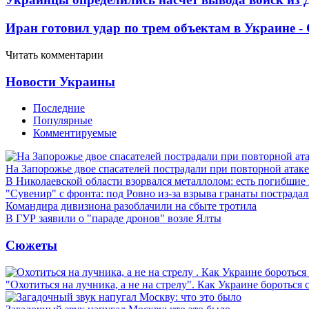
Иран готовил удар по трем объектам в Украине 
Читать комментарии
Новости Украины
Последние
Популярные
Комментируемые
На Запорожье двое спасателей пострадали при повторной атак
В Николаевской области взорвался металлолом: есть погибшие
"Сувенир" с фронта: под Ровно из-за взрыва гранаты пострада
Командира дивизиона разоблачили на сбыте тротила
В ГУР заявили о "параде дронов" возле Ялты
Сюжеты
"Охотиться на лучника, а не на стрелу". Как Украине бороться 