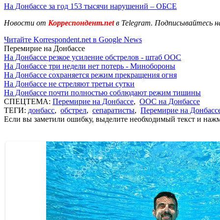
На Донбассе за год 153 тысячи нарушений – ОБСЕ
Новости от
Корреспондент.net
в Telegram. Подписывайтесь н
Читайте Korrespondent.net в Google News
Перемирие на Донбассе
На Донбассе резкое усиление обстрелов - штаб ООС
На Донбассе три недели нет потерь - Минобороны
На Донбассе сохраняется режим прекращения огня
На Донбассе не стреляют третьи сутки
На Донбассе почти полностью соблюдают режим тишины
СПЕЦТЕМА:
Перемирие на Донбассе
,
ООС на Донбассе
ТЕГИ:
донбасс
,
обстрел
,
сепаратисты
,
Перемирие на Донбасс
Если вы заметили ошибку, выделите необходимый текст и нажми