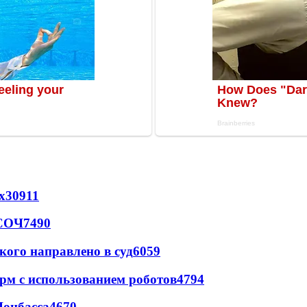
х
30911
 СОЧ
7490
кого направлено в суд
6059
рм с использованием роботов
4794
Донбасса
4670