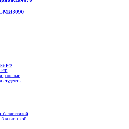
- СМИ
3090
е РФ
 и раненые
ли студенты
с баллистикой