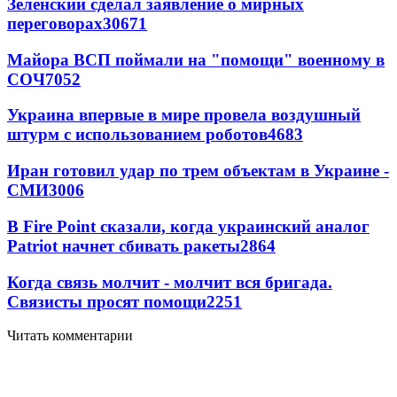
Зеленский сделал заявление о мирных
переговорах
30671
Майора ВСП поймали на "помощи" военному в
СОЧ
7052
Украина впервые в мире провела воздушный
штурм с использованием роботов
4683
Иран готовил удар по трем объектам в Украине -
СМИ
3006
В Fire Point сказали, когда украинский аналог
Patriot начнет сбивать ракеты
2864
Когда связь молчит - молчит вся бригада.
Связисты просят помощи
2251
Читать комментарии