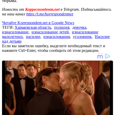
тюрьмы.
Новости от
Корреспондент.net
в Telegram. Подписывайтесь
на наш канал
https://t.me/korrespondentnet
Читайте Korrespondent.net в Google News
ТЕГИ:
Харьковская область
,
полиция
,
девочка
,
изнасилование
,
изнасилование детей
,
изнасилование
малолетних
,
насилие
,
изнасилования
,
уголовник
,
Насилие
над детьми
Если вы заметили ошибку, выделите необходимый текст и
нажмите Ctrl+Enter, чтобы сообщить об этом редакции.