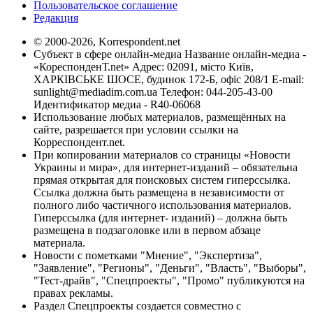
Пользовательское соглашение
Редакция
© 2000-2026, Korrespondent.net
Субъект в сфере онлайн-медиа Название онлайн-медиа -
«КореспонденТ.net» Адрес: 02091, місто Київ,
ХАРКІВСЬКЕ ШОСЕ, будинок 172-Б, офіс 208/1 E-mail:
sunlight@mediadim.com.ua
Телефон: 044-205-43-00
Идентификатор медиа - R40-06068
Использование любых материалов, размещённых на
сайте, разрешается при условии ссылки на
Корреспондент.net.
При копировании материалов со страницы «Новости
Украины и мира», для интернет-изданий – обязательна
прямая открытая для поисковых систем гиперссылка.
Ссылка должна быть размещена в независимости от
полного либо частичного использования материалов.
Гиперссылка (для интернет- изданий) – должна быть
размещена в подзаголовке или в первом абзаце
материала.
Новости с пометками "Мнение", "Экспертиза",
"Заявление", "Регионы", "Деньги", "Власть", "Выборы",
"Тест-драйв", "Спецпроекты", "Промо" публикуются на
правах рекламы.
Раздел Спецпроекты создается совместно с