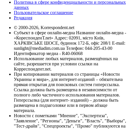
Политика в сфере конфиденциальности и персональных
данных
Пользовательское соглашение
Редакция
© 2000-2026, Korrespondent.net
Субъект в сфере онлайн-медиа Название онлайн-медиа -
«КореспонденТ.net» Адрес: 02091, місто Київ,
ХАРКІВСЬКЕ ШОСЕ, будинок 172-Б, офіс 208/1 E-mail:
sunlight@mediadim.com.ua
Телефон: 044-205-43-00
Идентификатор медиа - R40-06068
Использование любых материалов, размещённых на
сайте, разрешается при условии ссылки на
Корреспондент.net.
При копировании материалов со страницы «Новости
Украины и мира», для интернет-изданий – обязательна
прямая открытая для поисковых систем гиперссылка.
Ссылка должна быть размещена в независимости от
полного либо частичного использования материалов.
Гиперссылка (для интернет- изданий) – должна быть
размещена в подзаголовке или в первом абзаце
материала.
Новости с пометками "Мнение", "Экспертиза",
"Заявление", "Регионы", "Деньги", "Власть", "Выборы",
"Тест-драйв", "Спецпроекты", "Промо" публикуются на