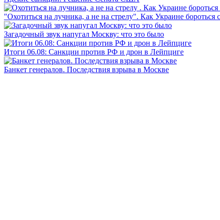
"Охотиться на лучника, а не на стрелу". Как Украине бороться 
Загадочный звук напугал Москву: что это было
Итоги 06.08: Санкции против РФ и дрон в Лейпциге
Банкет генералов. Последствия взрыва в Москве