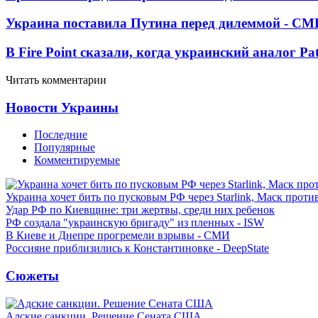
Украина поставила Путина перед дилеммой - СМ
В Fire Point сказали, когда украинский аналог Pa
Читать комментарии
Новости Украины
Последние
Популярные
Комментируемые
Украина хочет бить по пусковым РФ через Starlink, Маск прот
Удар РФ по Киевщине: три жертвы, среди них ребенок
РФ создала "украинскую бригаду" из пленных - ISW
В Киеве и Днепре прогремели взрывы - СМИ
Россияне приблизились к Константиновке - DeepState
Сюжеты
Адские санкции. Решение Сената США