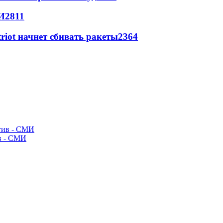
И
2811
triot начнет сбивать ракеты
2364
ив - СМИ