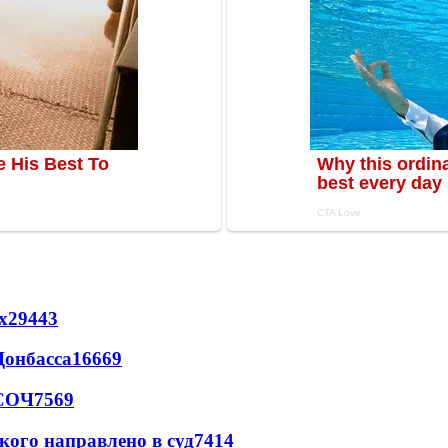
х
29443
Донбасса
16669
 СОЧ
7569
кого направлено в суд
7414