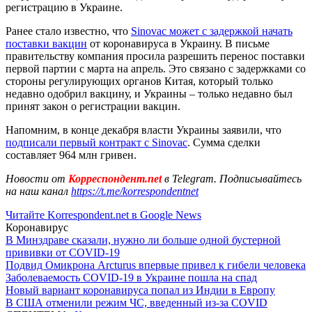
регистрацию в Украине.
Ранее стало известно, что
Sinovac может с задержкой начать
поставки вакцин
от коронавируса в Украину. В письме
правительству компания просила разрешить перенос поставки
первой партии с марта на апрель. Это связано с задержками со
стороны регулирующих органов Китая, который только
недавно одобрил вакцину, и Украины – только недавно был
принят закон о регистрации вакцин.
Напомним, в конце декабря власти Украины заявили, что
подписали первый контракт с Sinovac
. Сумма сделки
составляет 964 млн гривен.
Новости от
Корреспондент.net
в Telegram. Подписывайтесь
на наш канал
https://t.me/korrespondentnet
Читайте Korrespondent.net в Google News
Коронавирус
В Минздраве сказали, нужно ли больше одной бустерной
прививки от COVID-19
Подвид Омикрона Arcturus впервые привел к гибели человека
Заболеваемость COVID-19 в Украине пошла на спад
Новый вариант коронавируса попал из Индии в Европу
В США отменили режим ЧС, введенный из-за COVID