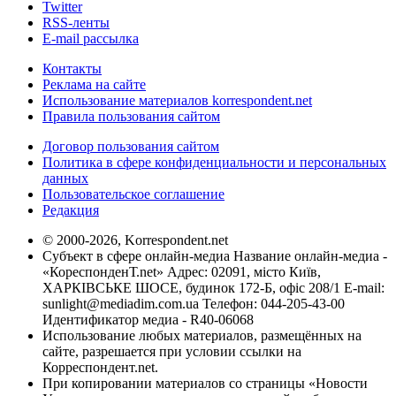
Twitter
RSS-ленты
E-mail рассылка
Контакты
Реклама на сайте
Использование материалов korrespondent.net
Правила пользования сайтом
Договор пользования сайтом
Политика в сфере конфиденциальности и персональных
данных
Пользовательское соглашение
Редакция
© 2000-2026, Korrespondent.net
Субъект в сфере онлайн-медиа Название онлайн-медиа -
«КореспонденТ.net» Адрес: 02091, місто Київ,
ХАРКІВСЬКЕ ШОСЕ, будинок 172-Б, офіс 208/1 E-mail:
sunlight@mediadim.com.ua
Телефон: 044-205-43-00
Идентификатор медиа - R40-06068
Использование любых материалов, размещённых на
сайте, разрешается при условии ссылки на
Корреспондент.net.
При копировании материалов со страницы «Новости