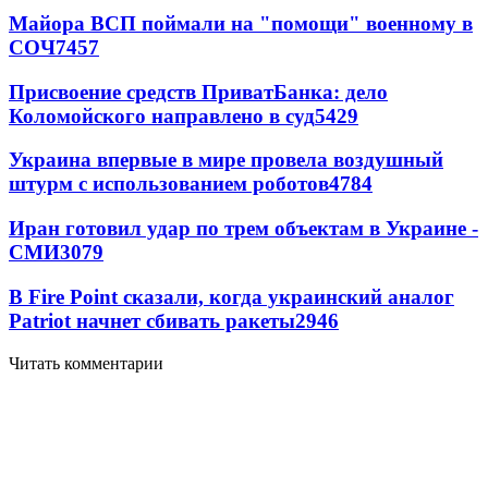
Майора ВСП поймали на "помощи" военному в
СОЧ
7457
Присвоение средств ПриватБанка: дело
Коломойского направлено в суд
5429
Украина впервые в мире провела воздушный
штурм с использованием роботов
4784
Иран готовил удар по трем объектам в Украине -
СМИ
3079
В Fire Point сказали, когда украинский аналог
Patriot начнет сбивать ракеты
2946
Читать комментарии