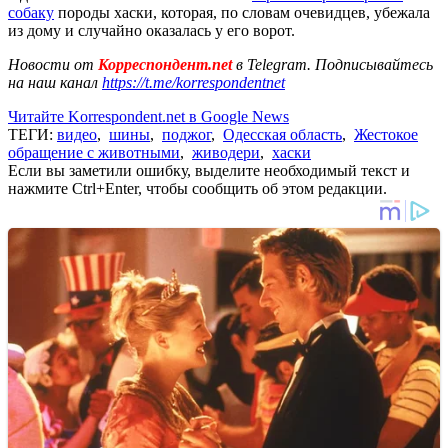
собаку
породы хаски, которая, по словам очевидцев, убежала
из дому и случайно оказалась у его ворот.
Новости от
Корреспондент.net
в Telegram. Подписывайтесь
на наш канал
https://t.me/korrespondentnet
Читайте Korrespondent.net в Google News
ТЕГИ:
видео
,
шины
,
поджог
,
Одесская область
,
Жестокое
обращение с животными
,
живодери
,
хаски
Если вы заметили ошибку, выделите необходимый текст и
нажмите Ctrl+Enter, чтобы сообщить об этом редакции.