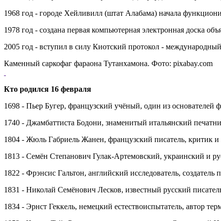
1968 год - городе Хейливилл (штат Алабама) начала функциони
1978 год - создана первая компьютерная электронная доска объ
2005 год - вступил в силу Киотский протокол - международны
Каменный саркофаг фараона Тутанхамона. Фото: pixabay.com
Кто родился 16 февраля
1698 - Пьер Бугер, французский учёный, один из основателей фо
1740 - Джамбаттиста Бодони, знаменитый итальянский печатни
1804 - Жюль Габриель Жанен, французский писатель, критик и
1813 - Семён Степанович Гулак-Артемовский, украинский и рус
1822 - Фрэнсис Гальтон, английский исследователь, создатель 
1831 - Николай Семёнович Лесков, известный русский писател
1834 - Эрнст Геккель, немецкий естествоиспытатель, автор тер