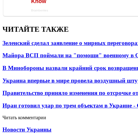
ЧИТАЙТЕ ТАКЖЕ
Зеленский сделал заявление о мирных переговора
Майора ВСП поймали на "помощи" военному в
В Минобороны назвали крайний срок возвращен
Украина впервые в мире провела воздушный шту
Правительство приняло изменения по отсрочке о
Иран готовил удар по трем объектам в Украине 
Читать комментарии
Новости Украины