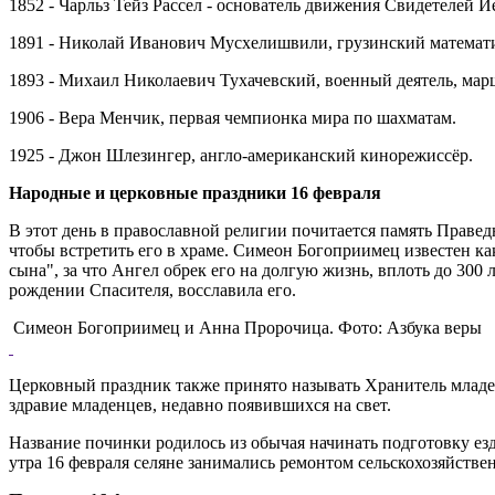
1852 - Чарльз Тейз Рассел - основатель движения Свидетелей И
1891 - Николай Иванович Мусхелишвили, грузинский математи
1893 - Михаил Николаевич Тухачевский, военный деятель, марш
1906 - Вера Менчик, первая чемпионка мира по шахматам.
1925 - Джон Шлезингер, англо-американский кинорежиссёр.
Народные и церковные праздники 16 февраля
В этот день в православной религии почитается память Прав
чтобы встретить его в храме. Симеон Богоприимец известен к
сына", за что Ангел обрек его на долгую жизнь, вплоть до 300
рождении Спасителя, восславила его.
Симеон Богоприимец и Анна Пророчица. Фото: Азбука веры
Церковный праздник также принято называть Хранитель младе
здравие младенцев, недавно появившихся на свет.
Название починки родилось из обычая начинать подготовку езд
утра 16 февраля селяне занимались ремонтом сельскохозяйстве