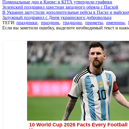
Поминальные дни в Киеве: в КГГА утвердили графики
Зеленский поздравил христиан западного обряда с Пасхой
В Украине запустили дополнительные рейсы к Пасхе и майски
Залужный поздравил с Днем украинского добровольца
ТЕГИ:
праздники
,
праздник
,
традиции
,
приметы
,
именины
,
Если вы заметили ошибку, выделите необходимый текст и нажми