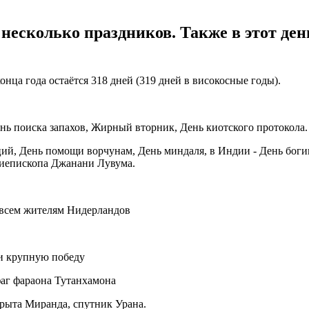
 несколько праздников. Также в этот де
онца года остаётся 318 дней (319 дней в високосные годы).
нь поиска запахов, Жирный вторник, День киотского протокола.
ий, День помощи ворчунам, День миндаля, в Индии - День богин
рхиепископа Джанани Лувума.
 всем жителям Нидерландов
ли крупную победу
фаг фараона Тутанхамона
рыта Миранда, спутник Урана.