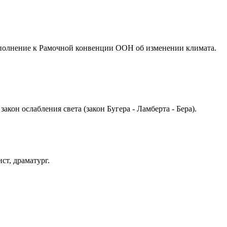
дополнение к Рамочной конвенции ООН об изменении климата.
кон ослабления света (закон Бугера - Ламберта - Бера).
ст, драматург.