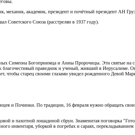
еговы.
к, механик, академик, президент и почётный президент АН Гру
ал Советского Союза (расстрелян в 1937 году).
едных Симеона Богоприимца и Анны Пророчицы. Эти святые на с
ак благочестивый праведник и ученый, живший в Иерусалиме. Он
 лет, чтобы старец своими глазами увидел рожденного Девой Мари
нцев и Починки. По традиции, 16 февраля нужно обращать свои
овой и пахотной лошадиной сбруи. Знаменитая поговорка "Готовь
нного инвентаря, уборкой в погребах и сараях, перекладыванием