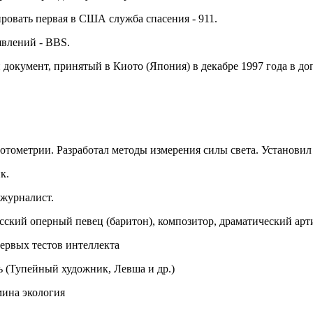
ровать первая в США служба спасения - 911.
явлений - BBS.
й документ, принятый в Киото (Япония) в декабре 1997 года в 
тометрии. Разработал методы измерения силы света. Установил за
к.
 журналист.
ский оперный певец (баритон), композитор, драматический арти
первых тестов интеллекта
ь (Тупейный художник, Левша и др.)
мина экология