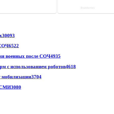
х
30093
 СОЧ
6522
ия военных после СОЧ
4935
рм с использованием роботов
4618
т мобилизации
3704
- СМИ
3080