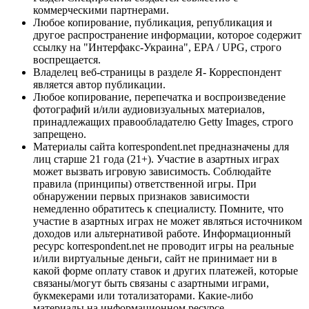
коммерческими партнерами.
Любое копирование, публикация, републикация и
другое распространение информации, которое содержит
ссылку на "Интерфакс-Украина", EPA / UPG, строго
воспрещается.
Владелец веб-страницы в разделе Я- Корреспондент
является автор публикации.
Любое копирование, перепечатка и воспроизведение
фотографий и/или аудиовизуальных материалов,
принадлежащих правообладателю Getty Images, строго
запрещено.
Материалы сайта korrespondent.net предназначены для
лиц старше 21 года (21+). Участие в азартных играх
может вызвать игровую зависимость. Соблюдайте
правила (принципы) ответственной игры. При
обнаружении первых признаков зависимости
немедленно обратитесь к специалисту. Помните, что
участие в азартных играх не может являться источником
доходов или альтернативой работе. Информационный
ресурс korrespondent.net не проводит игры на реальные
и/или виртуальные деньги, сайт не принимает ни в
какой форме оплату ставок и других платежей, которые
связаны/могут быть связаны с азартными играми,
букмекерами или тотализаторами. Какие-либо
материалы на информационном ресурсе