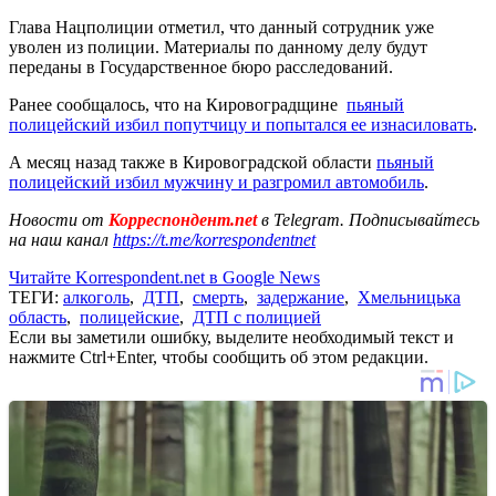
Глава Нацполиции отметил, что данный сотрудник уже
уволен из полиции. Материалы по данному делу будут
переданы в Государственное бюро расследований.
Ранее сообщалось, что на Кировоградщине
пьяный
полицейский избил попутчицу и попытался ее изнасиловать
.
А месяц назад также в Кировоградской области
пьяный
полицейский избил мужчину и разгромил автомобиль
.
Новости от
Корреспондент.net
в Telegram. Подписывайтесь
на наш канал
https://t.me/korrespondentnet
Читайте Korrespondent.net в Google News
ТЕГИ:
алкоголь
,
ДТП
,
смерть
,
задержание
,
Хмельницька
область
,
полицейские
,
ДТП с полицией
Если вы заметили ошибку, выделите необходимый текст и
нажмите Ctrl+Enter, чтобы сообщить об этом редакции.