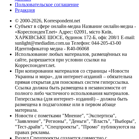
Пользовательское соглашение
Редакция
© 2000-2026, Korrespondent.net
Субъект в сфере онлайн-медиа Название онлайн-медиа -
«КореспонденТ.net» Адрес: 02091, місто Київ,
ХАРКІВСЬКЕ ШОСЕ, будинок 172-Б, офіс 208/1 E-mail:
sunlight@mediadim.com.ua
Телефон: 044-205-43-00
Идентификатор медиа - R40-06068
Использование любых материалов, размещённых на
сайте, разрешается при условии ссылки на
Корреспондент.net.
При копировании материалов со страницы «Новости
Украины и мира», для интернет-изданий – обязательна
прямая открытая для поисковых систем гиперссылка.
Ссылка должна быть размещена в независимости от
полного либо частичного использования материалов.
Гиперссылка (для интернет- изданий) – должна быть
размещена в подзаголовке или в первом абзаце
материала.
Новости с пометками "Мнение", "Экспертиза",
"Заявление", "Регионы", "Деньги", "Власть", "Выборы",
"Тест-драйв", "Спецпроекты", "Промо" публикуются на
правах рекламы.
Раздел Спецпроекты создается совместно с