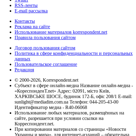
RSS-ленты
E-mail рассылка
Контакты
Реклама на сайте
Использование материалов korrespondent.net
Правила пользования сайтом
Договор пользования сайтом
Политика в сфере конфиденциальности и персональных
данных
Пользовательское соглашение
Редакция
© 2000-2026, Korrespondent.net
Субъект в сфере онлайн-медиа Название онлайн-медиа -
«КореспонденТ.net» Адрес: 02091, місто Київ,
ХАРКІВСЬКЕ ШОСЕ, будинок 172-Б, офіс 208/1 E-mail:
sunlight@mediadim.com.ua
Телефон: 044-205-43-00
Идентификатор медиа - R40-06068
Использование любых материалов, размещённых на
сайте, разрешается при условии ссылки на
Корреспондент.net.
При копировании материалов со страницы «Новости
Украины и мира», для интернет-изданий – обязательна