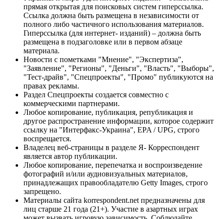
прямая открытая для поисковых систем гиперссылка.
Ссылка должна быть размещена в независимости от
полного либо частичного использования материалов.
Гиперссылка (для интернет- изданий) – должна быть
размещена в подзаголовке или в первом абзаце
материала.
Новости с пометками "Мнение", "Экспертиза",
"Заявление", "Регионы", "Деньги", "Власть", "Выборы",
"Тест-драйв", "Спецпроекты", "Промо" публикуются на
правах рекламы.
Раздел Спецпроекты создается совместно с
коммерческими партнерами.
Любое копирование, публикация, републикация и
другое распространение информации, которое содержит
ссылку на "Интерфакс-Украина", EPA / UPG, строго
воспрещается.
Владелец веб-страницы в разделе Я- Корреспондент
является автор публикации.
Любое копирование, перепечатка и воспроизведение
фотографий и/или аудиовизуальных материалов,
принадлежащих правообладателю Getty Images, строго
запрещено.
Материалы сайта korrespondent.net предназначены для
лиц старше 21 года (21+). Участие в азартных играх
может вызвать игровую зависимость. Соблюдайте