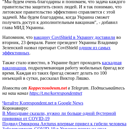
"Мы будем очень благодарны и понимаем, что задача каждого
правительства защитить своих людей. И я так понимаю, что
литовское правительство эффективно справляется с этой
задачей. Мы будем благодарны, когда Украина сможет
получить доступ к дополнительным вакцинам", - добавил
глава МИД Украины.
Напомним, что
вакцину CoviShield в Украину доставили
во
вторник, 23 февраля. Ранее президент Украины Владимир
Зеленский назвал препарат CoviShield
одним из самых
эффективных
.
Также стало известно, в Украине будет проходить
каскадная
вакцинация
, подразумевающая работу мобильных бригад все
время. Каждая из таких бригад сможет делать по 100
инъекций в сутки, рассказал Виктор Ляшко.
Новости от
Корреспондент.net
в Telegram. Подписывайтесь
на наш канал
https://t.me/korrespondentnet
Читайте Korrespondent.net в Google News
Коронавирус
В Минздраве сказали, нужно ли больше одной бустерной
прививки от COVID-19
Подвид Омикрона Arcturus впервые привел к гибели человека
Заболеваемость COVID-19 в Украине пошла на спад