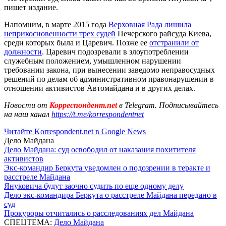
пишет издание.
Напомним, в марте 2015 года
Верховная Рада лишила
неприкосновенности трех судей
Печерского райсуда Киева,
среди которых была и Царевич. Позже ее
отстранили от
должности
. Царевич подозревали в злоупотреблении
служебным положением, умышленном нарушении
требовании закона, при вынесении заведомо неправосудных
решений по делам об административном правонарушении в
отношении активистов Автомайдана и в других делах.
Новости от
Корреспондент.net
в Telegram. Подписывайтесь
на наш канал
https://t.me/korrespondentnet
Читайте Korrespondent.net в Google News
Дело Майдана
Дело Майдана: суд освободил от наказания похитителя
активистов
Экс-командир Беркута уведомлен о подозрении в теракте и
расстреле Майдана
Януковича будут заочно судить по еще одному делу
Дело экс-командира Беркута о расстреле Майдана передано в
суд
Прокуроры отчитались о расследованиях дел Майдана
СПЕЦТЕМА:
Дело Майдана