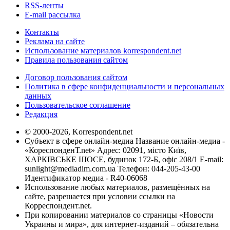
RSS-ленты
E-mail рассылка
Контакты
Реклама на сайте
Использование материалов korrespondent.net
Правила пользования сайтом
Договор пользования сайтом
Политика в сфере конфиденциальности и персональных
данных
Пользовательское соглашение
Редакция
© 2000-2026, Korrespondent.net
Субъект в сфере онлайн-медиа Название онлайн-медиа -
«КореспонденТ.net» Адрес: 02091, місто Київ,
ХАРКІВСЬКЕ ШОСЕ, будинок 172-Б, офіс 208/1 E-mail:
sunlight@mediadim.com.ua
Телефон: 044-205-43-00
Идентификатор медиа - R40-06068
Использование любых материалов, размещённых на
сайте, разрешается при условии ссылки на
Корреспондент.net.
При копировании материалов со страницы «Новости
Украины и мира», для интернет-изданий – обязательна