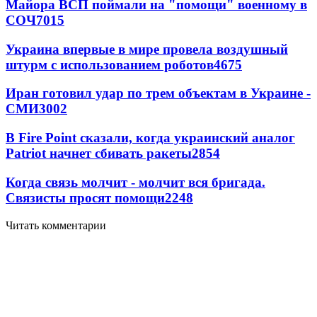
Майора ВСП поймали на "помощи" военному в
СОЧ
7015
Украина впервые в мире провела воздушный
штурм с использованием роботов
4675
Иран готовил удар по трем объектам в Украине -
СМИ
3002
В Fire Point сказали, когда украинский аналог
Patriot начнет сбивать ракеты
2854
Когда связь молчит - молчит вся бригада.
Связисты просят помощи
2248
Читать комментарии