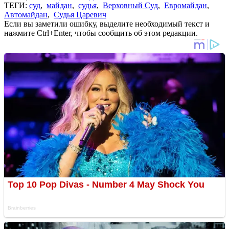
ТЕГИ:
суд
,
майдан
,
судья
,
Верховный Суд
,
Евромайдан
,
Автомайдан
,
Судья Царевич
Если вы заметили ошибку, выделите необходимый текст и
нажмите Ctrl+Enter, чтобы сообщить об этом редакции.