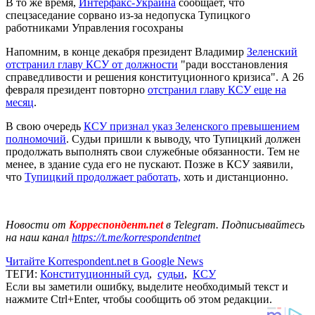
В то же время,
Интерфакс-Украина
сообщает, что
спецзаседание сорвано из-за недопуска Тупицкого
работниками Управления госохраны
Напомним, в конце декабря президент Владимир
Зеленский
отстранил главу КСУ от должности
"ради восстановления
справедливости и решения конституционного кризиса". А 26
февраля президент повторно
отстранил главу КСУ еще на
месяц
.
В свою очередь
КСУ признал указ Зеленского превышением
полномочий
. Судьи пришли к выводу, что Тупицкий должен
продолжать выполнять свои служебные обязанности. Тем не
менее, в здание суда его не пускают. Позже в КСУ заявили,
что
Тупицкий продолжает работать,
хоть и дистанционно.
Новости от
Корреспондент.net
в Telegram. Подписывайтесь
на наш канал
https://t.me/korrespondentnet
Читайте Korrespondent.net в Google News
ТЕГИ:
Конституционный суд
,
судьи
,
КСУ
Если вы заметили ошибку, выделите необходимый текст и
нажмите Ctrl+Enter, чтобы сообщить об этом редакции.