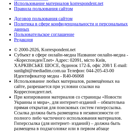
Использование материалов korrespondent.net
Правила пользования сайтом
Договор пользования сайтом
Политика в сфере конфиденциальности и персональных
данных
Пользовательское соглашение
Редакция
© 2000-2026, Korrespondent.net
Субъект в сфере онлайн-медиа Название онлайн-медиа -
«КореспонденТ.net» Адрес: 02091, місто Київ,
ХАРКІВСЬКЕ ШОСЕ, будинок 172-Б, офіс 208/1 E-mail:
sunlight@mediadim.com.ua
Телефон: 044-205-43-00
Идентификатор медиа - R40-06068
Использование любых материалов, размещённых на
сайте, разрешается при условии ссылки на
Корреспондент.net.
При копировании материалов со страницы «Новости
Украины и мира», для интернет-изданий – обязательна
прямая открытая для поисковых систем гиперссылка.
Ссылка должна быть размещена в независимости от
полного либо частичного использования материалов.
Гиперссылка (для интернет- изданий) – должна быть
размещена в подзаголовке или в первом абзаце