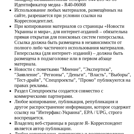
Идентификатор медиа - R40-06068
Использование любых материалов, размещённых на
сайте, разрешается при условии ссылки на
Корреспондент.net.
При копировании материалов со страницы «Новости
Украины и мира», для интернет-изданий – обязательна
прямая открытая для поисковых систем гиперссылка.
Ссылка должна быть размещена в независимости от
полного либо частичного использования материалов.
Гиперссылка (для интернет- изданий) – должна быть
размещена в подзаголовке или в первом абзаце
материала.
Новости с пометками "Мнение", "Экспертиза",
"Заявление", "Регионы", "Деньги", "Власть", "Выборы",
"Тест-драйв", "Спецпроекты", "Промо" публикуются на
правах рекламы.
Раздел Спецпроекты создается совместно с
коммерческими партнерами.
Любое копирование, публикация, републикация и
другое распространение информации, которое содержит
ссылку на "Интерфакс-Украина", EPA / UPG, строго
воспрещается.
Владелец веб-страницы в разделе Я- Корреспондент
является автор публикации.
Любое копирование, перепечатка и воспроизведение