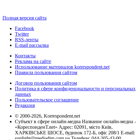
Полная версия сайта
Facebook
Twitter
RSS-ленты
E-mail рассылка
Контакты
Реклама на сайте
Использование материалов korrespondent.net
Правила пользования сайтом
Договор пользования сайтом
Политика в сфере конфиденциальности и персональных
данных
Пользовательское соглашение
Редакция
© 2000-2026, Korrespondent.net
Субъект в сфере онлайн-медиа Название онлайн-медиа -
«КореспонденТ.net» Адрес: 02091, місто Київ,
ХАРКІВСЬКЕ ШОСЕ, будинок 172-Б, офіс 208/1 E-mail:
sunlight@mediadim.com.ua
Телефон: 044-205-43-00