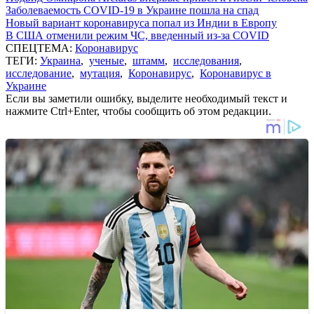
Заболеваемость COVID-19 в Украине пошла на спад
Новый вариант коронавируса попал из Индии в Европу
В США отменили режим ЧС, введенный из-за COVID
СПЕЦТЕМА:
Коронавирус
ТЕГИ:
Украина
,
ученые
,
штамм
,
исследования
,
исследование
,
мутация
,
Коронавирус
,
Коронавирус в
Украине
Если вы заметили ошибку, выделите необходимый текст и
нажмите Ctrl+Enter, чтобы сообщить об этом редакции.