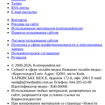
Twitter
RSS-ленты
E-mail рассылка
Контакты
Реклама на сайте
Использование материалов korrespondent.net
Правила пользования сайтом
Договор пользования сайтом
Политика в сфере конфиденциальности и персональных
данных
Пользовательское соглашение
Редакция
© 2000-2026, Korrespondent.net
Субъект в сфере онлайн-медиа Название онлайн-медиа -
«КореспонденТ.net» Адрес: 02091, місто Київ,
ХАРКІВСЬКЕ ШОСЕ, будинок 172-Б, офіс 208/1 E-mail:
sunlight@mediadim.com.ua
Телефон: 044-205-43-00
Идентификатор медиа - R40-06068
Использование любых материалов, размещённых на
сайте, разрешается при условии ссылки на
Корреспондент.net.
При копировании материалов со страницы «Новости