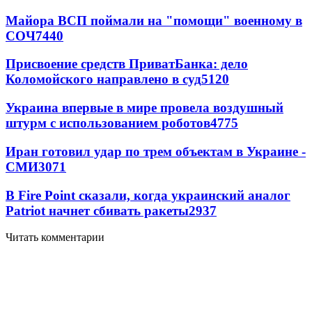
Майора ВСП поймали на "помощи" военному в
СОЧ
7440
Присвоение средств ПриватБанка: дело
Коломойского направлено в суд
5120
Украина впервые в мире провела воздушный
штурм с использованием роботов
4775
Иран готовил удар по трем объектам в Украине -
СМИ
3071
В Fire Point сказали, когда украинский аналог
Patriot начнет сбивать ракеты
2937
Читать комментарии