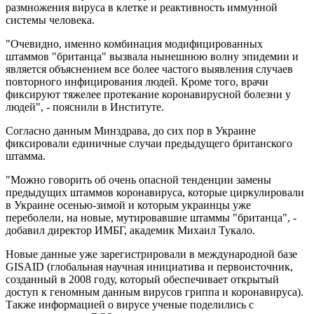
размножения вируса в клетке и реактивность иммунной
системы человека.
"Очевидно, именно комбинация модифицированных
штаммов "британца" вызвала нынешнюю волну эпидемии и
является объяснением все более частого выявления случаев
повторного инфицирования людей. Кроме того, врачи
фиксируют тяжелее протекание коронавирусной болезни у
людей", - пояснили в Институте.
Согласно данным Минздрава, до сих пор в Украине
фиксировали единичные случаи предыдущего британского
штамма.
"Можно говорить об очень опасной тенденции замены
предыдущих штаммов коронавируса, которые циркулировали
в Украине осенью-зимой и которым украинцы уже
переболели, на новые, мутировавшие штаммы "британца", -
добавил директор ИМБГ, академик Михаил Тукало.
Новые данные уже зарегистрировали в международной базе
GISAID (глобальная научная инициатива и первоисточник,
созданный в 2008 году, который обеспечивает открытый
доступ к геномным данным вирусов гриппа и коронавируса).
Также информацией о вирусе ученые поделились с