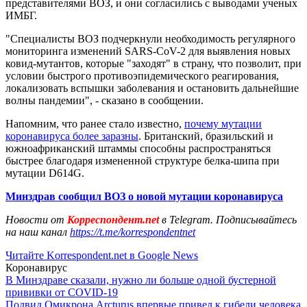
представителями ВОЗ, и они согласились с выводами ученых
ИМБГ.
"Специалисты ВОЗ подчеркнули необходимость регулярного
мониторинга изменений SARS-CoV-2 для выявления новых
ковид-мутантов, которые "заходят" в страну, что позволит, при
условии быстрого противоэпидемического реагирования,
локализовать вспышки заболевания и остановить дальнейшие
волны пандемии", - сказано в сообщении.
Напомним, что ранее стало известно,
почему мутации
коронавируса более заразны
. Британский, бразильский и
южноафриканский штаммы способны распространяться
быстрее благодаря измененной структуре белка-шипа при
мутации D614G.
Минздрав сообщил ВОЗ о новой мутации коронавируса
Новости от
Корреспондент.net
в Telegram. Подписывайтесь
на наш канал
https://t.me/korrespondentnet
Читайте Korrespondent.net в Google News
Коронавирус
В Минздраве сказали, нужно ли больше одной бустерной
прививки от COVID-19
Подвид Омикрона Arcturus впервые привел к гибели человека