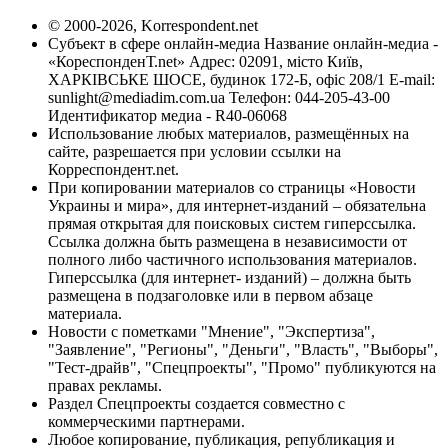
© 2000-2026, Korrespondent.net
Субъект в сфере онлайн-медиа Название онлайн-медиа -
«КореспонденТ.net» Адрес: 02091, місто Київ,
ХАРКІВСЬКЕ ШОСЕ, будинок 172-Б, офіс 208/1 E-mail:
sunlight@mediadim.com.ua
Телефон: 044-205-43-00
Идентификатор медиа - R40-06068
Использование любых материалов, размещённых на
сайте, разрешается при условии ссылки на
Корреспондент.net.
При копировании материалов со страницы «Новости
Украины и мира», для интернет-изданий – обязательна
прямая открытая для поисковых систем гиперссылка.
Ссылка должна быть размещена в независимости от
полного либо частичного использования материалов.
Гиперссылка (для интернет- изданий) – должна быть
размещена в подзаголовке или в первом абзаце
материала.
Новости с пометками "Мнение", "Экспертиза",
"Заявление", "Регионы", "Деньги", "Власть", "Выборы",
"Тест-драйв", "Спецпроекты", "Промо" публикуются на
правах рекламы.
Раздел Спецпроекты создается совместно с
коммерческими партнерами.
Любое копирование, публикация, републикация и