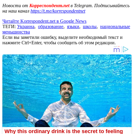
Новости от
Корреспондент.net
в Telegram. Подписывайтесь
на наш канал
https://t.me/korrespondentnet
Читайте Korrespondent.net в Google News
ТЕГИ:
Украина
,
образование
,
языки
,
школы
,
национальные
меньшинства
Если вы заметили ошибку, выделите необходимый текст и
нажмите Ctrl+Enter, чтобы сообщить об этом редакции.