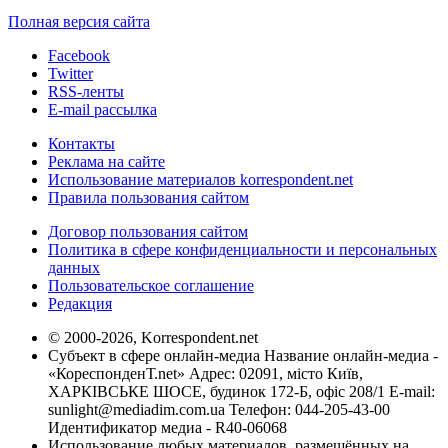
Полная версия сайта
Facebook
Twitter
RSS-ленты
E-mail рассылка
Контакты
Реклама на сайте
Использование материалов korrespondent.net
Правила пользования сайтом
Договор пользования сайтом
Политика в сфере конфиденциальности и персональных
данных
Пользовательское соглашение
Редакция
© 2000-2026, Korrespondent.net
Субъект в сфере онлайн-медиа Название онлайн-медиа -
«КореспонденТ.net» Адрес: 02091, місто Київ,
ХАРКІВСЬКЕ ШОСЕ, будинок 172-Б, офіс 208/1 E-mail:
sunlight@mediadim.com.ua
Телефон: 044-205-43-00
Идентификатор медиа - R40-06068
Использование любых материалов, размещённых на