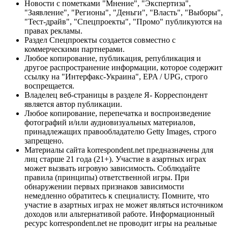
Новости с пометками "Мнение", "Экспертиза",
"Заявление", "Регионы", "Деньги", "Власть", "Выборы",
"Тест-драйв", "Спецпроекты", "Промо" публикуются на
правах рекламы.
Раздел Спецпроекты создается совместно с
коммерческими партнерами.
Любое копирование, публикация, републикация и
другое распространение информации, которое содержит
ссылку на "Интерфакс-Украина", EPA / UPG, строго
воспрещается.
Владелец веб-страницы в разделе Я- Корреспондент
является автор публикации.
Любое копирование, перепечатка и воспроизведение
фотографий и/или аудиовизуальных материалов,
принадлежащих правообладателю Getty Images, строго
запрещено.
Материалы сайта korrespondent.net предназначены для
лиц старше 21 года (21+). Участие в азартных играх
может вызвать игровую зависимость. Соблюдайте
правила (принципы) ответственной игры. При
обнаружении первых признаков зависимости
немедленно обратитесь к специалисту. Помните, что
участие в азартных играх не может являться источником
доходов или альтернативой работе. Информационный
ресурс korrespondent.net не проводит игры на реальные