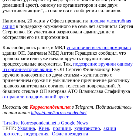
домашний арест), одному из организаторов и еще двум
участникам акции", - говорится в сообщении силовиков.
Напомним, 20 марта у Офиса президента
прошла масштабная
акция
в поддержку осужденного на семь лет активиста Сергея
Стерненко. Ее участники разрисовали админздание и
обстреляли его из пиротехники.
Как сообщалось ранее, в МВД
установили всех погромщиков
здания ОП. Замглавы МВД Антон Геращенко сообщил, что
правоохранители уже начали вручать нарушителям
процессуальные документы. Так,
подозрение вручили одному
из организаторов акции
у ОП Сергею Филимонову. Ему
вручено подозрение по двум статьям - хулиганство с
применением оружия и умышленное причинение работнику
правоохранительных органов телесных повреждений. А
бившего стекла в ОП ветерана АТО Владислава Стафийчука
отправили под домашний арест
.
Новости от
Корреспондент.net
в Telegram. Подписывайтесь
на наш канал
https://t.me/korrespondentnet
Читайте Korrespondent.net в Google News
ТЕГИ:
Украина
,
Киев
,
полиция
,
хулиганство
,
акции
протеста
,
подозрения
,
Офис президента