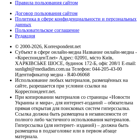
Правила пользования сайтом
Договор пользования сайтом
Политика в сфере конфиденциальности и персональных
данных
Пользовательское соглашение
Редакция
© 2000-2026, Korrespondent.net
Субъект в сфере онлайн-медиа Название онлайн-медиа -
«КореспонденТ.net» Адрес: 02091, місто Київ,
ХАРКІВСЬКЕ ШОСЕ, будинок 172-Б, офіс 208/1 E-mail:
sunlight@mediadim.com.ua
Телефон: 044-205-43-00
Идентификатор медиа - R40-06068
Использование любых материалов, размещённых на
сайте, разрешается при условии ссылки на
Корреспондент.net.
При копировании материалов со страницы «Новости
Украины и мира», для интернет-изданий – обязательна
прямая открытая для поисковых систем гиперссылка.
Ссылка должна быть размещена в независимости от
полного либо частичного использования материалов.
Гиперссылка (для интернет- изданий) – должна быть
размещена в подзаголовке или в первом абзаце
материала.