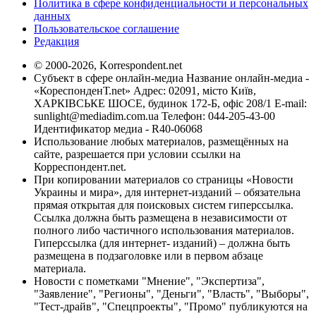
Политика в сфере конфиденциальности и персональных
данных
Пользовательское соглашение
Редакция
© 2000-2026, Korrespondent.net
Субъект в сфере онлайн-медиа Название онлайн-медиа -
«КореспонденТ.net» Адрес: 02091, місто Київ,
ХАРКІВСЬКЕ ШОСЕ, будинок 172-Б, офіс 208/1 E-mail:
sunlight@mediadim.com.ua
Телефон: 044-205-43-00
Идентификатор медиа - R40-06068
Использование любых материалов, размещённых на
сайте, разрешается при условии ссылки на
Корреспондент.net.
При копировании материалов со страницы «Новости
Украины и мира», для интернет-изданий – обязательна
прямая открытая для поисковых систем гиперссылка.
Ссылка должна быть размещена в независимости от
полного либо частичного использования материалов.
Гиперссылка (для интернет- изданий) – должна быть
размещена в подзаголовке или в первом абзаце
материала.
Новости с пометками "Мнение", "Экспертиза",
"Заявление", "Регионы", "Деньги", "Власть", "Выборы",
"Тест-драйв", "Спецпроекты", "Промо" публикуются на