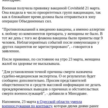
Военная получила прививку вакциной Covishield 21 марта.
Она входила в число приоритетных групп вакцинации, так
как в ближайшее время должна была отправиться в зону
операции Объединенных сил.
"Противопоказаний к введению вакцины, а именно аллергии
к любому из компонентов препарата, у женщины не было. В
тот же день с того же флакона вакцины были привиты еще 9
человек. Неблагоприятных событий после иммунизации у
других пациентов не зарегистрировано", - говорится в
заявлении.
После прививки, по состоянию на утро 23 марта, женщина
жалоб на здоровье не высказывала.
"Для установления точной причины смерти назначена
судебно-медицинская экспертиза. О ее результатах будет
сообщено дополнительно. Просим представителей
общественности и средств массовой информации не делать
преждевременных выводов о причинах и обстоятельствах
смерти военнослужащей", - добавили в Минздраве.
Напомним, 23 марта
в Одесской области умерла
военнослужащая по контракту,
которая двумя днями ранее