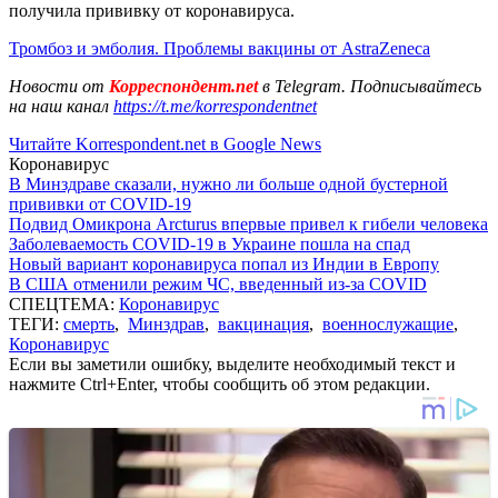
получила прививку от коронавируса.
Тромбоз и эмболия. Проблемы вакцины от AstraZeneca
Новости от
Корреспондент.net
в Telegram. Подписывайтесь
на наш канал
https://t.me/korrespondentnet
Читайте Korrespondent.net в Google News
Коронавирус
В Минздраве сказали, нужно ли больше одной бустерной
прививки от COVID-19
Подвид Омикрона Arcturus впервые привел к гибели человека
Заболеваемость COVID-19 в Украине пошла на спад
Новый вариант коронавируса попал из Индии в Европу
В США отменили режим ЧС, введенный из-за COVID
СПЕЦТЕМА:
Коронавирус
ТЕГИ:
смерть
,
Минздрав
,
вакцинация
,
военнослужащие
,
Коронавирус
Если вы заметили ошибку, выделите необходимый текст и
нажмите Ctrl+Enter, чтобы сообщить об этом редакции.