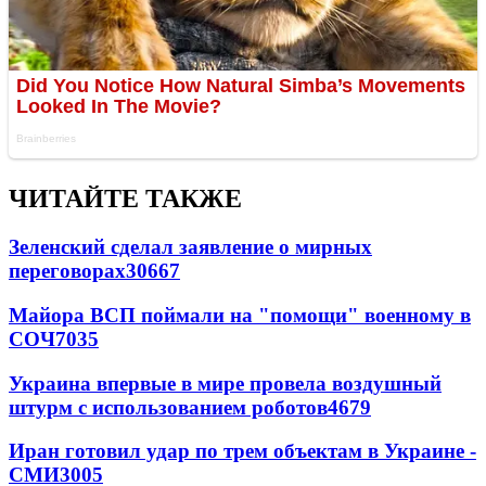
ЧИТАЙТЕ ТАКЖЕ
Зеленский сделал заявление о мирных
переговорах
30667
Майора ВСП поймали на "помощи" военному в
СОЧ
7035
Украина впервые в мире провела воздушный
штурм с использованием роботов
4679
Иран готовил удар по трем объектам в Украине -
СМИ
3005