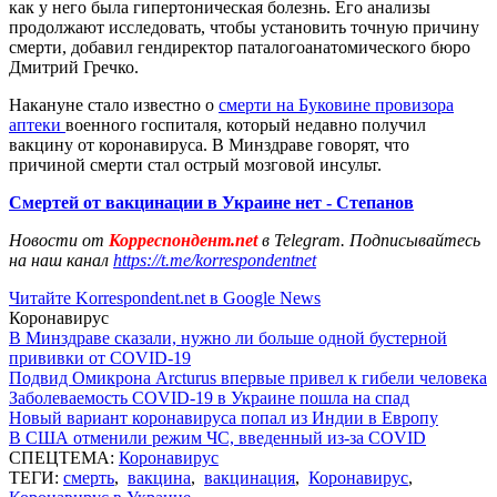
как у него была гипертоническая болезнь. Его анализы
продолжают исследовать, чтобы установить точную причину
смерти, добавил гендиректор паталогоанатомического бюро
Дмитрий Гречко.
Накануне стало известно о
смерти на Буковине провизора
аптеки
военного госпиталя, который недавно получил
вакцину от коронавируса. В Минздраве говорят, что
причиной смерти стал острый мозговой инсульт.
Смертей от вакцинации в Украине нет - Степанов
Новости от
Корреспондент.net
в Telegram. Подписывайтесь
на наш канал
https://t.me/korrespondentnet
Читайте Korrespondent.net в Google News
Коронавирус
В Минздраве сказали, нужно ли больше одной бустерной
прививки от COVID-19
Подвид Омикрона Arcturus впервые привел к гибели человека
Заболеваемость COVID-19 в Украине пошла на спад
Новый вариант коронавируса попал из Индии в Европу
В США отменили режим ЧС, введенный из-за COVID
СПЕЦТЕМА:
Коронавирус
ТЕГИ:
смерть
,
вакцина
,
вакцинация
,
Коронавирус
,