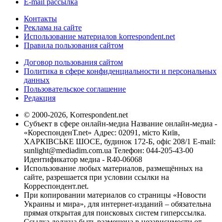
E-mail рассылка
Контакты
Реклама на сайте
Использование материалов korrespondent.net
Правила пользования сайтом
Договор пользования сайтом
Политика в сфере конфиденциальности и персональных
данных
Пользовательское соглашение
Редакция
© 2000-2026, Korrespondent.net
Субъект в сфере онлайн-медиа Название онлайн-медиа -
«КореспонденТ.net» Адрес: 02091, місто Київ,
ХАРКІВСЬКЕ ШОСЕ, будинок 172-Б, офіс 208/1 E-mail:
sunlight@mediadim.com.ua
Телефон: 044-205-43-00
Идентификатор медиа - R40-06068
Использование любых материалов, размещённых на
сайте, разрешается при условии ссылки на
Корреспондент.net.
При копировании материалов со страницы «Новости
Украины и мира», для интернет-изданий – обязательна
прямая открытая для поисковых систем гиперссылка.
Ссылка должна быть размещена в независимости от