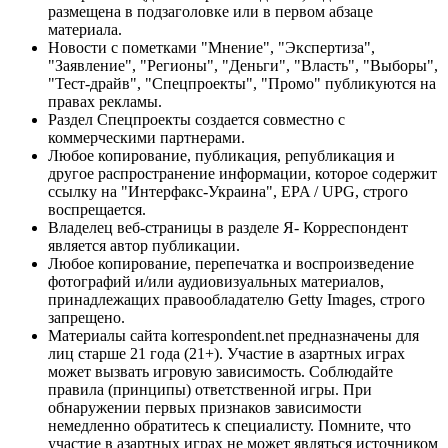
размещена в подзаголовке или в первом абзаце
материала.
Новости с пометками "Мнение", "Экспертиза",
"Заявление", "Регионы", "Деньги", "Власть", "Выборы",
"Тест-драйв", "Спецпроекты", "Промо" публикуются на
правах рекламы.
Раздел Спецпроекты создается совместно с
коммерческими партнерами.
Любое копирование, публикация, републикация и
другое распространение информации, которое содержит
ссылку на "Интерфакс-Украина", EPA / UPG, строго
воспрещается.
Владелец веб-страницы в разделе Я- Корреспондент
является автор публикации.
Любое копирование, перепечатка и воспроизведение
фотографий и/или аудиовизуальных материалов,
принадлежащих правообладателю Getty Images, строго
запрещено.
Материалы сайта korrespondent.net предназначены для
лиц старше 21 года (21+). Участие в азартных играх
может вызвать игровую зависимость. Соблюдайте
правила (принципы) ответственной игры. При
обнаружении первых признаков зависимости
немедленно обратитесь к специалисту. Помните, что
участие в азартных играх не может являться источником