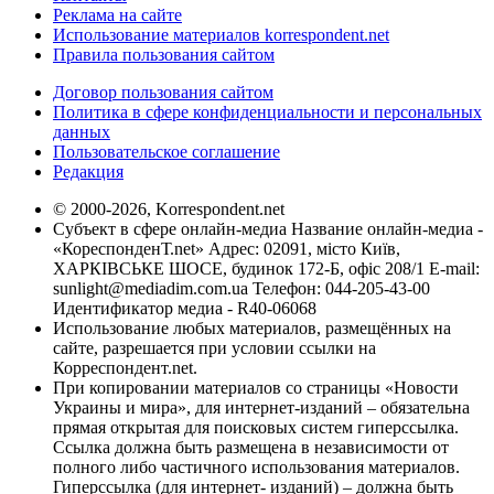
Реклама на сайте
Использование материалов korrespondent.net
Правила пользования сайтом
Договор пользования сайтом
Политика в сфере конфиденциальности и персональных
данных
Пользовательское соглашение
Редакция
© 2000-2026, Korrespondent.net
Субъект в сфере онлайн-медиа Название онлайн-медиа -
«КореспонденТ.net» Адрес: 02091, місто Київ,
ХАРКІВСЬКЕ ШОСЕ, будинок 172-Б, офіс 208/1 E-mail:
sunlight@mediadim.com.ua
Телефон: 044-205-43-00
Идентификатор медиа - R40-06068
Использование любых материалов, размещённых на
сайте, разрешается при условии ссылки на
Корреспондент.net.
При копировании материалов со страницы «Новости
Украины и мира», для интернет-изданий – обязательна
прямая открытая для поисковых систем гиперссылка.
Ссылка должна быть размещена в независимости от
полного либо частичного использования материалов.
Гиперссылка (для интернет- изданий) – должна быть