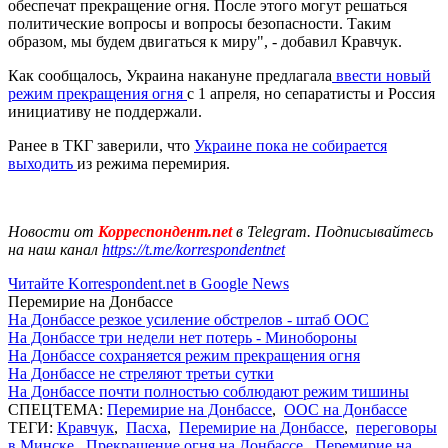
обеспечат прекращение огня. После этого могут решаться
политические вопросы и вопросы безопасности. Таким
образом, мы будем двигаться к миру", - добавил Кравчук.
Как сообщалось, Украина накануне предлагала
ввести новый
режим прекращения огня
с 1 апреля, но сепаратисты и Россия
инициативу не поддержали.
Ранее в ТКГ заверили, что
Украине пока не собирается
выходить
из режима перемирия.
Новости от
Корреспондент.net
в Telegram. Подписывайтесь
на наш канал
https://t.me/korrespondentnet
Читайте Korrespondent.net в Google News
Перемирие на Донбассе
На Донбассе резкое усиление обстрелов - штаб ООС
На Донбассе три недели нет потерь - Минобороны
На Донбассе сохраняется режим прекращения огня
На Донбассе не стреляют третьи сутки
На Донбассе почти полностью соблюдают режим тишины
СПЕЦТЕМА:
Перемирие на Донбассе
,
ООС на Донбассе
ТЕГИ:
Кравчук
,
Пасха
,
Перемирие на Донбассе
,
переговоры
в Минске
,
Прекращение огня на Донбассе
,
Перемирие на