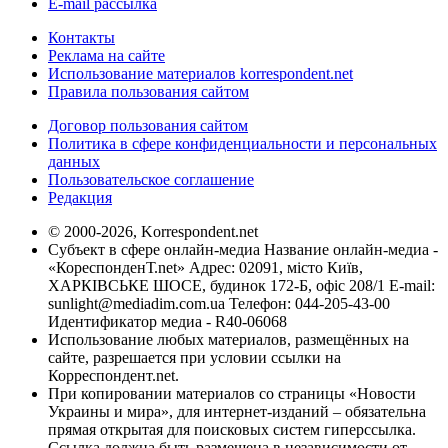
E-mail рассылка
Контакты
Реклама на сайте
Использование материалов korrespondent.net
Правила пользования сайтом
Договор пользования сайтом
Политика в сфере конфиденциальности и персональных
данных
Пользовательское соглашение
Редакция
© 2000-2026, Korrespondent.net
Субъект в сфере онлайн-медиа Название онлайн-медиа -
«КореспонденТ.net» Адрес: 02091, місто Київ,
ХАРКІВСЬКЕ ШОСЕ, будинок 172-Б, офіс 208/1 E-mail:
sunlight@mediadim.com.ua
Телефон: 044-205-43-00
Идентификатор медиа - R40-06068
Использование любых материалов, размещённых на
сайте, разрешается при условии ссылки на
Корреспондент.net.
При копировании материалов со страницы «Новости
Украины и мира», для интернет-изданий – обязательна
прямая открытая для поисковых систем гиперссылка.
Ссылка должна быть размещена в независимости от