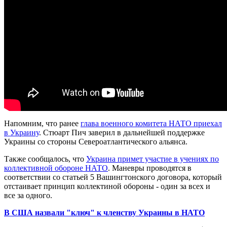
Напомним, что ранее
глава военного комитета НАТО приехал
в Украину
. Стюарт Пич заверил в дальнейшей поддержке
Украины со стороны Североатлантического альянса.
Также сообщалось, что
Украина примет участие в учениях по
коллективной обороне НАТО
. Маневры проводятся в
соответствии со статьей 5 Вашингтонского договора, который
отстаивает принцип коллектиной обороны - один за всех и
все за одного.
В США назвали "ключ" к членству Украины в НАТО