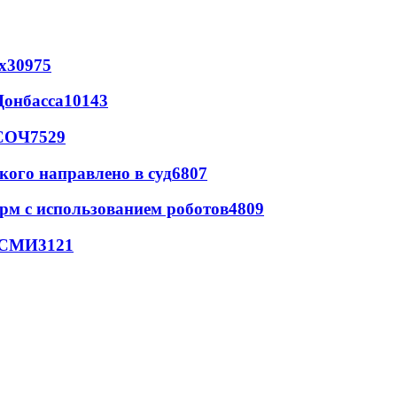
х
30975
Донбасса
10143
 СОЧ
7529
кого направлено в суд
6807
рм с использованием роботов
4809
- СМИ
3121