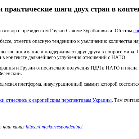
 практические шаги двух стран в конте
азговор с президентом Грузии Саломе Зурабишвили. Об этом
со
нбассе, отметив опасную тенденцию к увеличению количества н
ическое понимание и поддерживают друг друга в вопросе мира. 
и в контексте дальнейшего углубления отношений с НАТО.
краины и Грузии относительно получения ПДЧ в НАТО и плана 
Зеленский.
мская платформа, инаугурационный саммит которой состоится в
ки отнеслись к европейским перспективам Украины
. Там счита
а наш канал
https://t.me/korrespondentnet