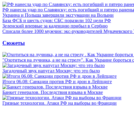
РФ нанесла удар по Славянску: есть погибший и пятеро ранен
Украина и Польша завершили эксгумации на Волыни
База ФСБ и шесть судов: СБС поразили 102 цели РФ
Зеленский впервые за каденцию прибыл в Сербию
Списали более 1000 мужчин: экс-руководителей Мукачевского
Сюжеты
"Охотиться на лучника, а не на стрелу". Как Украине бороться 
Загадочный звук напугал Москву: что это было
Итоги 06.08: Санкции против РФ и дрон в Лейпциге
Банкет генералов. Последствия взрыва в Москве
Грязные технологии. Атаки РФ на выборы во Франции