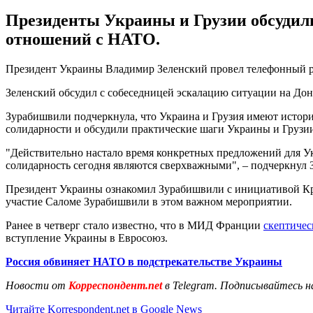
Президенты Украины и Грузии обсудили
отношений с НАТО.
Президент Украины Владимир Зеленский провел телефонный р
Зеленский обсудил с собеседницей эскалацию ситуации на До
Зурабишвили подчеркнула, что Украина и Грузия имеют истор
солидарности и обсудили практические шаги Украины и Грузи
"Действительно настало время конкретных предложений для У
солидарность сегодня являются сверхважными", – подчеркнул 
Президент Украины ознакомил Зурабишвили с инициативой Кры
участие Саломе Зурабишвили в этом важном мероприятии.
Ранее в четверг стало известно, что в МИД Франции
скептичес
вступление Украины в Евросоюз.
Россия обвиняет НАТО в подстрекательстве Украины
Новости от
Корреспондент.net
в Telegram. Подписывайтесь н
Читайте Korrespondent.net в Google News