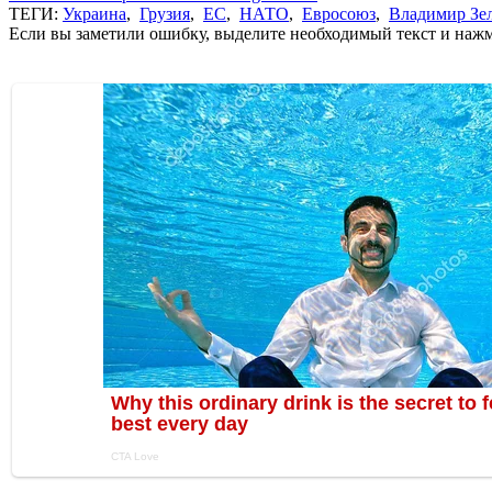
ТЕГИ:
Украина
,
Грузия
,
ЕС
,
НАТО
,
Евросоюз
,
Владимир Зе
Если вы заметили ошибку, выделите необходимый текст и нажми