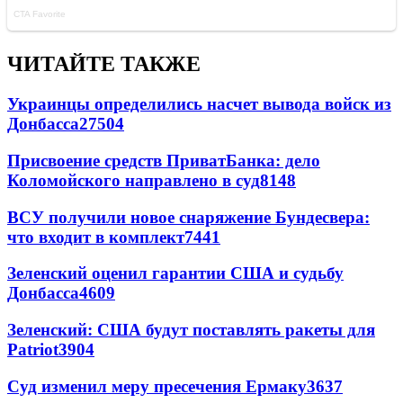
ЧИТАЙТЕ ТАКЖЕ
Украинцы определились насчет вывода войск из
Донбасса
27504
Присвоение средств ПриватБанка: дело
Коломойского направлено в суд
8148
ВСУ получили новое снаряжение Бундесвера:
что входит в комплект
7441
Зеленский оценил гарантии США и судьбу
Донбасса
4609
Зеленский: США будут поставлять ракеты для
Patriot
3904
Суд изменил меру пресечения Ермаку
3637