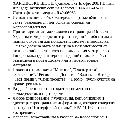
ХАРКІВСЬКЕ ШОСЕ, будинок 172-Б, офіс 208/1 E-mail:
sunlight@mediadim.com.ua
Телефон: 044-205-43-00
Идентификатор медиа - R40-06068
Использование любых материалов, размещённых на
сайте, разрешается при условии ссылки на
Корреспондент.net.
При копировании материалов со страницы «Новости
Украины и мира», для интернет-изданий – обязательна
прямая открытая для поисковых систем гиперссылка.
Ссылка должна быть размещена в независимости от
полного либо частичного использования материалов.
Гиперссылка (для интернет- изданий) – должна быть
размещена в подзаголовке или в первом абзаце
материала.
Новости с пометками "Мнение", "Экспертиза",
"Заявление", "Регионы", "Деньги", "Власть", "Выборы",
"Тест-драйв", "Спецпроекты", "Промо" публикуются на
правах рекламы.
Раздел Спецпроекты создается совместно с
коммерческими партнерами.
Любое копирование, публикация, републикация и
другое распространение информации, которое содержит
ссылку на "Интерфакс-Украина", EPA / UPG, строго
воспрещается.
Владелец веб-страницы в разделе Я- Корреспондент