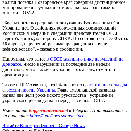
вблизи поселка Новгородское враг совершил дистанционное
минирование из ручных противотанковых гранатометов
минами ПОМ-2.
"Боевых потерь среди военнослужащих Вооруженных Сил
Украины нет. О действиях вооруженных формирований
Российской Федерации уведомили представителей ОБСЕ
через Украинскую сторону СЦКК. По состоянию на 7:00 утра,
16 апреля, нарушений режима прекращения огня не
зафиксировано", - сказано в сообщении.
Напомним, что ранее
в ОБСЕ заявили о пике нарушений на
Донбассе
. Число нарушений за последние две недели
достигло самого высокого уровня в этом году, отметили в
организации.
Также в ЦРУ заявили, что РФ нарастила
достаточно силы для
агрессии против Украины
. Глава американской разведки
назвал две цели российского руководства - устрашение
украинского руководства и передача сигнала США.
Новости от
Корреспондент.net
в Telegram. Подписывайтесь
на наш канал
https://t.me/korrespondentnet
Читайте Korrespondent.net в Google News
Обострение на Донбассе