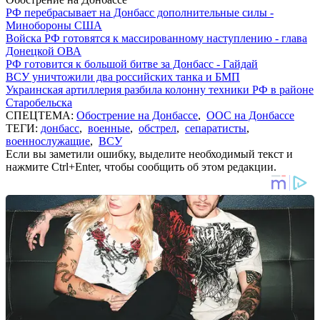
РФ перебрасывает на Донбасс дополнительные силы -
Минобороны США
Войска РФ готовятся к массированному наступлению - глава
Донецкой ОВА
РФ готовится к большой битве за Донбасс - Гайдай
ВСУ уничтожили два российских танка и БМП
Украинская артиллерия разбила колонну техники РФ в районе
Старобельска
СПЕЦТЕМА:
Обострение на Донбассе
,
ООС на Донбассе
ТЕГИ:
донбасс
,
военные
,
обстрел
,
сепаратисты
,
военнослужащие
,
ВСУ
Если вы заметили ошибку, выделите необходимый текст и
нажмите Ctrl+Enter, чтобы сообщить об этом редакции.