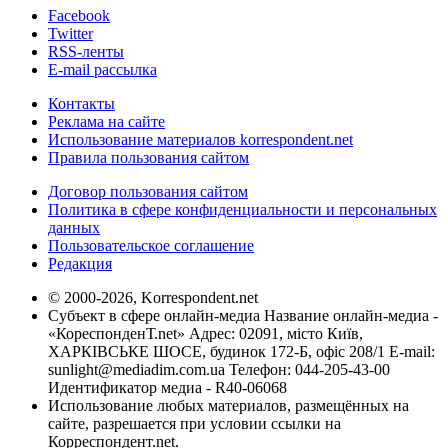
Facebook
Twitter
RSS-ленты
E-mail рассылка
Контакты
Реклама на сайте
Использование материалов korrespondent.net
Правила пользования сайтом
Договор пользования сайтом
Политика в сфере конфиденциальности и персональных
данных
Пользовательское соглашение
Редакция
© 2000-2026, Korrespondent.net
Субъект в сфере онлайн-медиа Название онлайн-медиа -
«КореспонденТ.net» Адрес: 02091, місто Київ,
ХАРКІВСЬКЕ ШОСЕ, будинок 172-Б, офіс 208/1 E-mail:
sunlight@mediadim.com.ua
Телефон: 044-205-43-00
Идентификатор медиа - R40-06068
Использование любых материалов, размещённых на
сайте, разрешается при условии ссылки на
Корреспондент.net.