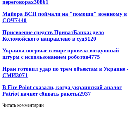
переговорах
30861
Майора ВСП поймали на "помощи" военному в
СОЧ
7440
Присвоение средств ПриватБанка: дело
Коломойского направлено в суд
5120
Украина впервые в мире провела воздушный
штурм с использованием роботов
4775
Иран готовил удар по трем объектам в Украине -
СМИ
3071
В Fire Point сказали, когда украинский аналог
Patriot начнет сбивать ракеты
2937
Читать комментарии