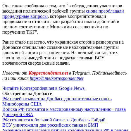
Она также сообщила о том, что "в обсуждениях участников
заседания политической рабочей группы
снова преобладали
процедурные вопросы
, которые воспрепятствовали
продвижению относительно разработки плана действий в
полном соответствии с Минскими соглашениями по
поручению ТКГ".
Ранее стало известно, что украинская сторона развернула на
Донбассе специально созданные наблюдательные группы
вдоль всей линии разграничения. На личный состав этих
групп во взаимодействии с подразделениями ВСУ
возлагаются сверхважные задачи.
Новости от
Корреспондент.net
в Telegram. Подписывайтесь
на наш канал
https://t.me/korrespondentnet
Читайте Korrespondent.net в Google News
Обострение на Донбассе
РФ перебрасывает на Донбасс дополнительные силы -
Минобороны США
Войска РФ готовятся к массированному наступлению - глава
Донецкой ОВА
РФ готовится к большой битве за Донбасс - Гайдай
ВСУ уничтожили два российских танка и БМП
Украинская артиллерия разбила колонну техники РФ в районе